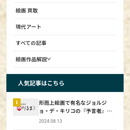
修行をしていないにもかかわらず、幕府の御用
舞踏会』は、19世紀末のパリの文化や社会、
で繊細な表現が特徴で、四季の自然やその中で
絵師に任命されたのです。 前代未聞の大抜擢
そして新たなエンターテインメントの流行を象
絵画 買取
生きる人や生き物を美しく描いた日本の伝統的
で、絵師として人気を確立していきました。
徴する作品です。 シェレが切り開いたポスタ
な絵画様式であるやまと絵を継承しています。
当時の幕府では中国人画家のスタイルが流行し
ーアートの道は、今日まで続くアートと広告の
現代アート
朝廷の御用絵師の立場にあった土佐派は、浮世
ており、中国風作品の依頼が多くあり、正信は
融合をもたらし、彼の影響は今なお色濃く残っ
絵に対して否定的な意見を持っていましたが、
仏画だけではなく水墨画や肖像画も手がけてい
ています。 この作品を通じて、パリの華やかな
一方で浮世絵師たちにとって土佐派が描いてき
すべての記事
ました。 客層を拡大した狩野元信 狩野元信
時代の息吹を感じることができるでしょう。
た日本の伝統的なモチーフは、題材や様式のベ
は、狩野正信の後を継いで、さらに公家や有力
ースを作り上げてきたものであり、多くの浮世
絵画作品解説
町衆などにまで範囲を広げ、新規顧客を次々に
絵師が土佐派の絵から学んでいたといわれてい
獲得していきました。 顧客の幅が広がったこ
ます。 土佐派の中でも土佐光起が描いた作品
とで、仏画や漢画だけでは依頼者のニーズに答
には、狩野派をはじめとした漢画由来の水墨表
人気記事はこちら
えられなくなってきたため、元信はやまと絵の
現や中国絵画の写実表現も組み込まれており、
手法や画風を積極的に学び、取り込むようにな
やまと絵の画題を大きく広げました。 土佐派
っていきました。 また、元信は自身の画業だ
で活躍した絵師 伝統的なやまと絵を継承し、
形而上絵画で有名なジョルジ
1
けではなく、門下の教育にも力を入れており、
御用絵師としても活躍していた土佐派には、優
ョ・デ・キリコの『予言者』の
工房スタイルを確立させて約400年続く最大流
れた絵師が多く存在していました。 土佐派を
魅力を解説！
派の基礎を作り上げた人物といえます。 幼少
2024.08.13
創立した土佐行広 土佐行広は、室町時代に活
期から才能を発揮した狩野永徳 狩野永徳は、