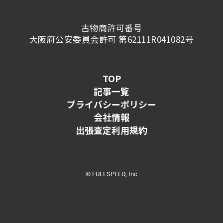
りの激しい幕末の江戸を生きた絵師で、最後の
極的に取り入れ、清新な画風を生み出していま
狩野派ともいわれています。 江戸の骨董商の
した。 土佐派の代表作 絵所預にまでのぼりつ
古物商許可番号
家に生まれた一信は、絵を琳派の絵師に学び、
めた土佐派には、現代でも高い評価を受けてい
大阪府公安委員会許可 第62111R041082号
のちに狩野章信に師事しました。 狩野派の伝
る作品が多くあります。 『源氏物語絵巻』
統的な技法に加えて、陰影法や遠近法など西洋
『源氏物語絵巻』は、紫式部が描いたとされる
の技術も積極的に取り入れ、これまでの狩野派
長編小説『源氏物語』を絵で表現した絵巻で、
TOP
とは異なる絵画表現で、独自の画風を確立しま
物語成立から約150年後の12世紀に描かれたと
記事一覧
した。 人々が不安や苛立ちを募らせていた時
いわれています。 『源氏物語絵巻』では、雪
プライバシーポリシー
代、一信も幕末期の不安定な世相を表現した作
が降る中、外で優雅に遊ぶ女性たちと、邸内で
会社情報
品を多く残しています。 狩野派の代表作 狩野
くつろぐ光源氏と紫の上が描かれています。
出張査定利用規約
派は、約400年間も続いた巨大絵師集団であ
『清水寺縁起絵巻』 『清水寺縁起絵巻』は、
り、活躍していた絵師も数多くいました。 絵
清水寺の建立について描かれた作品です。 詞
師の人数が多かったため、代表作も多く生まれ
書を三条実香が描き、絵を土佐光信が担当した
ています。 工房スタイルで技術の向上を図り、
©︎ FULLSPEED, Inc
絵巻で、円熟した晩年の光信の画風が表現され
集団で制作にあたっていたため、大規模な作品
た代表作で、伝統的なやまと絵の絵巻の最後を
も多く残されているのが特徴です。 信長と秀
飾る作品ともいわれています。 この作品は、
吉に好まれた『花鳥図襖』 『花鳥図襖』は、
上・中・下の全3巻で構成されており、約63m