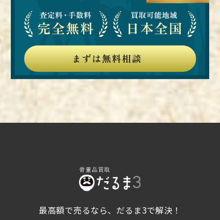
描かれたものが『洛中洛外図』の最初の作品と
その後、京都から江戸に招かれ、幕府の御用絵
されています。 光信は、1469年に絵所預とし
師となったのが16歳のころでした。 探幽は、
て仕事を任されるようになってから、次々に地
江戸城や二条城、名古屋城、御所といった江戸
位を上げていき、1501年、ついに絵師として
幕府の大規模建設に、狩野派の総帥として参
の最高位を得ました。 土佐派を再興させた土
加。 また、大徳寺や妙心寺など京都にある大
佐光起 土佐光起は、一度は衰退した土佐派を
寺院の障壁画制作も担いました。 狩野派の血
見事再興させた絵師です。 父の土佐光則とと
筋でない狩野山楽 狩野山楽は、狩野派では珍
もに、和泉国堺から再び京都に戻り、土佐派復
しい狩野の血筋ではない人物であり、生まれは
興のために力を尽くしました。 父の光則が亡
武門で若くして豊臣秀吉に画才を評価され、狩
くなった後、光起は才能を認められ、土佐派を
野永徳の門下となりました。 1590年、東福寺
再び絵所預の地位に戻し、活躍していきまし
法堂天井画を制作していた永徳が倒れると、山
た。 光起は、やまと絵だけではなく、土佐派
楽が後を引き継ぎ作品を完成させました。 こ
のライバルとして君臨していた狩野派や、宋元
のことからも、山楽は永徳の一番弟子として認
画などからも学びを得て、伝統的な優しい美し
められていたと考えられるでしょう。 なお、
さのあるやまと絵に克明な写生描法を取り入
山楽は幕府が京都から江戸に移る際に、京都に
れ、江戸時代の土佐派様式を確立させたといわ
残り、京狩野として活躍しました。 最後を飾
れています。 また、風俗画や草木図など、これ
最高額で売るなら、だるま3で解決！
る異色の存在狩野一信 狩野一信は、移り変わ
までの土佐派が描いてこなかったモチーフも積