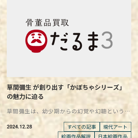
品は夢二が友人に贈ったものであり、その背景
舟の上で穏やかなひとときを過ごしている姿を
ト教信者が踏み絵を踏まされるシーンを描いた
には感謝の気持ちが込められています。 大正
描かれています。 『舟遊び』の最大の特徴
作品で、そのテーマが当時の社会的な圧力や宗
ロマンを代表する竹久夢二の日本画『白桃や』
は、絵画の大部分を占める水面の描写です。
教的迫害を反映しています。 しかし、この作
『南枝王春』 竹久夢二は、大正ロマンの代表
水面はまるで巨大な鏡のように、周囲の風景や
品はただの歴史的な描写にとどまらず、展覧会
的な画家として知られ、その作品には詩的な感
光を映し出しています。 季節や天候の変化を
での波乱によって「幻の作品」としても名を馳
性と美しい色使いが見受けられます。 「夢二
繊細に捉えた水面のきらめきや逆さに映る風景
せることとなりました。 『絵踏』は国画玉成
式美人画」と呼ばれる独特の美人画で広く人気
は、モネが自然をどのように観察し、表現して
会の展覧会に出品されましたが、その展示は長
を集めていました。 女性の美しさを繊細かつ
いたかを鮮やかに物語っています。 この描写
く続きませんでした。 開幕日に行われた懇親
情緒豊かに表現しており、当時の文化や社会を
は、後年の代表作『睡蓮』シリーズへと続く芸
会で、国画玉成会の会長・岡倉天心と国観の
反映した作品が、広く愛されています。 新た
術的探求を予感させるものでもあるのです。
兄・竹坡が、展覧会の審査員の選定方法を巡っ
に発見された代表作『白桃や』『南枝王春』
モネの生活に転機が訪れた際に描かれた作品
て激しい衝突を起こしたのです。 この衝突は
草間彌生 が創り出す「かぼちゃシリーズ」
は、どちらも小林俊三が収集しており、遺族か
『舟遊び』 『舟遊び』は、モネの生活のなか
激化し、竹坡は国画玉成会から除名され、国観
の魅力に迫る
ら寄託された作品です。 竹久夢二が友人に贈
で新たな転機が訪れた時期に制作された作品で
も兄に従って脱会することになりました。 こ
った『白桃や』『南枝王春』とは 作品名：白
す。 1883年、モネは妻カミーユを亡くした
の事件が影響し、国観の『絵踏』は展覧会の会
草間彌生は、幼少期からの幻覚や幻聴という苦
桃や 作者：竹久夢二 制作年：1929年 技法・材
後、アリス・オシュデとその子供たちとともに
場から撤去されることとなり、実際に展示され
難をアートで昇華し、世界的な現代アーティス
質： 寸法：118.8×35.8cm 所蔵：竹久夢二美
ジヴェルニーに移り住みました。 この地での
たのは開幕初日からわずか4日間だけでした。
トとして不動の地位を築きました。 その作品
すべての記事
現代アート
2024.12.28
術館 作品名：南枝王春 作者：竹久夢二 制作
穏やかな暮らしと、新しい家族との日常は、モ
『絵踏』が展覧会から撤去されたことから、こ
群の中でも、「かぼちゃシリーズ」は彼女の代
絵画作品解説
日本絵画作品
年：昭和初期ごろ 技法・材質： 寸法：