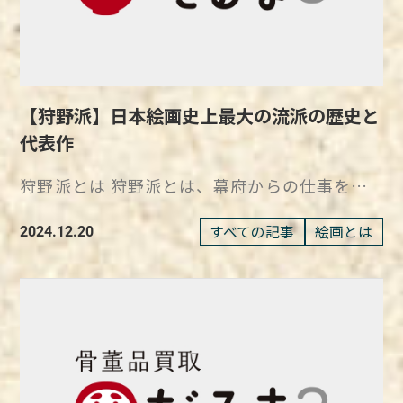
ンスのパリにあるムーラン・ルージュの舞踏会
った地球に生命の種をまき、生命を誕生させた
は直島の海の中で赤かぼちゃに変身してしまっ
ような深い思索と感情が表れています。 アダ
田名網が『NO MORE WAR』シリーズに込めた
を宣伝するために作成されました。 ジュー
というヤノベケンジの壮大な妄想ストーリーに
た」と語り、作品に込められた物語性を明らか
ンの木は、生命力に満ち溢れ、葉が伸びる様子
反戦メッセージはもちろん強烈ですが、同時に
ル・シェレのスタイルが反映された『ムーラ
登場する猫として生み出されました。 岡本太
にしています。 直島の美しい海と赤いかぼち
から自然の力強さが感じられます。 その足元
カラフルで目を引くアメリカ文化の要素が巧み
ン・ルージュの舞踏会』とは 作品名：ムーラ
郎が制作した『太陽の塔』からインスピレーシ
ゃのコントラストは、訪れる人々を魅了してや
には浜辺の砂が写実的に描かれ、細やかな筆致
に取り入れられている点も魅力の一つです。
ン・ルージュの舞踏会 作者：ジュール・シェ
ョンを受け、『SHIP’S CAT』が乗ってきた宇
みません。 かぼちゃシリーズ：草間彌生のア
で一粒一粒が丁寧に表現されています。 そし
【狩野派】日本絵画史上最大の流派の歴史と
「NO MORE WAR」シリーズを通して、当時の
レ 制作年：1889年 技法・材質：リトグラフ・
宙船『LUCA号』の残骸が『太陽の塔』である
ートが描く生命と個性 草間彌生の「かぼちゃ
て、砂浜の向こうには、穏やかに広がる海と、
アメリカンカルチャーが田名網の感性に与えた
代表作
紙 寸法：59.5 × 40.0cm 所蔵：デイヴィッ
というストーリーを組み立てています。 ヤノ
シリーズ」は、彼女の生き方や創作の本質を象
さざ波が美しく描かれ、まるでその風景が画面
衝撃を、私たちも体感できることでしょう。
ド・E.ワイズマン&ジャクリーヌ・E.マイケル
ベケンジが制作する作品は、ワクワクするよう
徴するモチーフです。 幼少期に目にしたかぼ
の外に広がっているかのようです。 奄美の自
狩野派とは 狩野派とは、幕府からの仕事を請
極彩色で描かれたポップでシュールな田名網敬
『ムーラン・ルージュの舞踏会』は、シェレの
なものが多くあり、子どもから大人まで見て楽
ちゃから「精神的力強さ」を感じた彼女は、こ
然の神秘を表現している生命力あふれるアダン
け負っていた絵師集団で、日本絵画史上最大の
一の作品 田名網が制作する作品の特徴は、な
特徴的なスタイルである明るい色彩と動きのあ
しめるでしょう。 また、作品には未来に対す
れを自分の創作に取り入れました。 同じ形の
田中一村の『アダンの海辺』は、奄美大島の自
画派と呼ばれています。 室町時代の中期から
んといっても極彩色で描かれたポップでシュー
すべての記事
絵画とは
2024.12.20
る構図が際立っており、当時のパリの社交界の
る希望の意味が込められているなど、社会的な
ものが一つとして存在しないかぼちゃは、草間
然の神秘を深く掘り下げた、彼の精魂が込めら
江戸時代末期までの約400年にわたって活動を
ルなデザインです。 夢や記憶、幻想、幻覚な
華やかさを表現しています。 シェレは、舞踏
メッセージも託されており、楽しみながらも考
彌生の個性や人生観を表現するのに最適な存在
れた作品です。 一村が奄美で過ごした年月の
つづけ、常に画壇の中心で活躍していました。
ど、田名網の実体験に基づいたテーマが奇抜で
会の楽しさや活気を視覚的に伝えるために、踊
えさせられる作品となっています。 ヤノベケ
だったのです。 絵画や立体作品など多彩な形
結晶であり、生命力溢れるアダンの木と、リア
狩野派は、親や兄弟などの血族関係をメインに
多彩なモチーフとして表現されています。 例
る女性たちを中心に据えたデザインを採用しま
ンジが繰り広げる妄想ストーリーと巨大な作品
式で表現されたかぼちゃ作品は、彼女の創作の
ルな浜辺の砂、さざ波を緻密に描き出していま
した絵師集団で、400年という長きにわたって
えば、多くの作品にアメリカの爆撃機やサーチ
した。 シェレは、ポスターアートの先駆者と
たちを、ぜひ一度間近で鑑賞してみてくださ
幅広さと深みを物語ります。 現在、彼女のか
す。 『アダンの海辺』における一村の目標
トップに君臨し続けた集団は、世界的にもほと
ライト、擬人化された爆弾や動物など、田名網
して知られており、彼の作品が街中に広がるこ
い。 https://daruma3.jp/kottouhin/339
ぼちゃアートに触れる機会は日本各地に広がっ
は、夕暮れどきの雲の乱立と、海浜の白黒の砂
んど例がありません。 その時代の権力者と強
の幼少期の戦争体験に由来するモチーフが頻繁
とで、ポスターというメディアの重要性を高め
ています。 日本各地で彼女の作品に触れ、そ
礫を表現することでした。 彼はその完成度に
い結びつきを持ち続けた狩野派は、内裏や城
に登場します。 また、SF雑誌や漫画、映画な
ていったのです。 彼のポスターは、単なる広