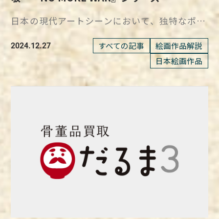
象徴的な作品として昇華させていきました。
な感性が表れています。 この作品は、夢二が
族への愛が詰まった『舟遊び』は、見る者に彼
ジェ『SHIP’S CAT』とは 作品名：SHIP'S CAT
持ち続けた日本画家で、彼の作品は、当時の日
1994年、草間は瀬戸内海に浮かぶ直島で、黄
ある料亭から訴えられた訴訟で、小林俊三が弁
日本の現代アートシーンにおいて、独特なポッ
の創造力と感性の深さを感じさせる一枚です。
作者：ヤノベケンジ 『SHIP’S CAT』は、古代
本社会に対する鋭い洞察を反映し、特に『絵
色地に黒のドット模様が施された巨大なかぼち
護士として勝訴に導いたお礼として贈られまし
プアートスタイルと社会的メッセージを融合さ
モネが描く光と色彩の繊細で美しい日常を楽し
エジプトから船に乗り、大航海時代にネズミか
踏』はその代表作として高く評価されていま
ゃのインスタレーションを発表。 この作品
た。 小林は後年、「大した訴訟でもないので
せた作品で知られる田名網敬一。 彼の代表作
すべての記事
絵画作品解説
める作品『舟遊び』 今回紹介した『舟遊び』
2024.12.27
ら貨物や船を守ったり、疫病を防いだりしなが
す。 この作品は、国観の芸術的な革新性や社
は、海と空、そして直島の静寂な風景と調和
鯛を釣り上げたようなものだった」と述べてお
の一つに挙げられるのが、1967年に制作され
は、モネの創造力や観察眼の深さを感じさせる
日本絵画作品
ら世界中を旅してきた猫です。 ときには船員
会的メッセージを強く感じさせるものであり、
し、多くの人々に感動を与えました。 2000年
り、作品を贈ってもらったことに対する喜びを
た『NO MORE WAR』シリーズです。 アメリ
傑作です。 この作品では、日常の穏やかなひ
の心を癒す友にもなり、猫のもつ愛らしさによ
今もなおその価値が再評価されています。
代に入り、草間彌生のかぼちゃはさらに多様な
振り返っています。 一方、『南枝王春』は昭
カンカルチャーやポップアートの影響を受けつ
とときを大胆な構図と繊細な色彩で切り取り、
ってマスコットのように扱われたり守り神とし
『絵踏』は、単なる歴史画ではなく、彼の時代
形で世界中に広がります。 東京都港区の松代
和初期に制作された作品で、梅花の下で羽根つ
つ、反戦のメッセージを鮮やかに表現したこの
水面に映る光や影の変化を通して、自然が見せ
て扱われたりしてきました。 『SHIP’S CAT』
に対する深い洞察を反映した作品であり、その
駅、福岡市美術館、フランスのリール・ヨーロ
きを楽しむ舞妓の姿が描かれています。 だら
作品は、世界的に評価され、アート界でも重要
る多様な表情を描き出しています。 また、光
の第1号は博多に 『SHIP’S CAT』の第1号とな
社会的なメッセージは今もなお多くの人々に響
ッパ駅、アメリカのビバリー・ガーデンズ公園
りの帯には松、羽子板には竹が描かれており、
な位置を占めています。 日本のアンダーグラ
と色彩の探究を続けるモネが人物や物語性を再
る作品は、福岡県の博多にあるホステル
き続けているのです。
など、世界各地で野外インスタレーションとし
松竹梅という吉祥の象徴が盛り込まれためでた
ウンドアートシーンをけん引した田名網敬一
び絵画に取り入れた例であり、後の『睡蓮』シ
「WeBase」のために制作されました。 博多
て展示されました。 かぼちゃシリーズは、ス
い作品です。 元々、編集者の石黒露雄に贈ら
近年、急速に再評価されている日本人アーティ
リーズへの伏線ともいえる作品です。 この作
は、日本で初めての人工港である「袖の湊」が
テンレススチールやブロンズ、モザイクなどの
れたこの作品は、石黒が金策のために小林に買
スト、田名網敬一。 彼は武蔵野美術大学在学
品に見られる日本文化や写真術の影響は、モネ
あった場所で、船旅の拠点であったことにも着
さまざまな素材で制作されています。 「かぼ
い取りを依頼し、小林の手元に渡りました。
中にデザイナーとしてキャリアをスタートさ
が印象派の枠を超えた表現を追求していたこと
想を得ているといわれています。 巨大な白い
ちゃシリーズ」は彼女の人生を映す特別なモチ
この2つの作品は、竹久夢二が身近な人々との
せ、1975年には日本版月刊「PLAYBOY」初代
を表しているでしょう。 モネの芸術は、日常
猫からは、建物の中から今にも飛び出していき
ーフ かぼちゃのインスタレーションは、草間
つながりを大切にし、贈り物として心を込めて
アートディレクターを務めるなど、広告や雑誌
のなかの美しさをあらためて私たちに気づかせ
そうな力強さを感じます。 ヘルメットはラン
彌生の代名詞といえるほど有名なモチーフで
制作していたかを感じさせてくれる作品です。
の分野で活躍したアーティストです。 『NO
てくれるものです。 『舟遊び』を通じて、彼の
プの役割ももっており、宇宙服のような衣装
す。 そのどっしりとしたフォルムと水玉模様