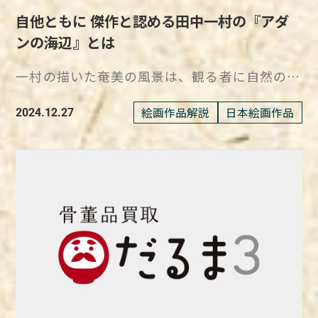
今後も新たな発見が期待できる竹久夢二の作品
MORE WAR』シリーズは、タイトルの通り反
描いた夢のような光景に浸り、その美しさを間
は、宇宙を旅する未来の希望を予兆しているそ
が施された独特の存在感は、彼女の作品を一目
自他ともに 傑作と認める田中一村の『アダ
群 竹久夢二が友人に贈った『白桃や』と『南
戦をうたった作品群で、1967年に制作されて
近で感じてみてはいかがでしょうか。
うです。 この白い猫が安全や出会いを手助け
で識別できる要素となっています。 長野県の
枝王春』は、彼の芸術的な感性と人間味を感じ
ンの海辺』とは
います。 反戦を訴える作品ですが、重苦しす
https://daruma3.jp/kottouhin/872
する守り神になって、迷いの中にいる人々や若
豊かな自然に囲まれて育った彼女は、そこで見
させる作品です。 『白桃や』は夢二が弁護
ぎずカラフルでポップなデザインが特徴で、多
者の旅を導いてほしいという願いが込められて
たかぼちゃの独特な形に「精神的力強さ」を感
一村の描いた奄美の風景は、観る者に自然の力
士・小林俊三への感謝の気持ちを込めて制作
くの人の目に留まりやすい作品です。 内部リ
います。 『SHIP’S CAT』シリーズとして全国
じ取りました。 かぼちゃは彼女にとって安心
強さとその奥深さを伝え、彼の魂の叫びが聞こ
し、絵に自作の句と手紙が添えられていたこと
ンク：人物記事『田名網敬一』 反戦ポスター
各地に展開していく 『SHIP’S CAT』シリーズ
感を与えてくれる存在であり、幼少期の記憶が
えてくるような感動を呼び起こします。 田中
絵画作品解説
日本絵画作品
が印象的です。 『南枝王春』もまた、贈り物
2024.12.27
のコンテストに出品された『NO MORE WAR』
は、博多の作品を皮切りに全国各地に展開され
今なお彼女の創作に生きています。 かぼちゃ
一村と奄美時代の傑作『アダンの海辺』 田中
として心を込めて描かれた作品で、松竹梅の象
シリーズとは 田名網は、学生時代のころから
ていきました。 2017年に福島で開催された
は、絵画作品や立体作品などさまざまな形式で
一村は、彫刻師の父から書画を教わり、幼いこ
徴を通じてめでたい意味が込められています。
作品を多くの人に見てもらえる形式は何かを追
「重陽の芸術祭」では、二本松城本丸跡に黒猫
表現されています。 かぼちゃのモチーフを使
ろから画才を発揮した画家で、その才能は神童
今後も竹久夢二の作品から、新たな発見や感動
求し続けており、その中で印刷や版画などの複
タイプの『SHIP’S CAT（Black）』が展示され
った作品を制作する理由は、かぼちゃが一つと
と呼ばれるほどでした。 東京美術学校に入学
を得られるでしょう。
製技術に興味を持つようになりました。 特
ました。 黒猫は、日本古来より幸福の証とし
して同じ形を持たない、唯一無二の個性を象徴
したものの、わずか2ヶ月で退学し、その後は
に、1960年代中ごろからシルクスクリーンを
て崇められており、厄災を払い幸福を呼び込む
するから。 草間自身も、自分の人生や個性を
独自の芸術活動を展開していきます。 『アダ
使った作品を制作するようになり、その一環と
ことを願って制作されたそうです。 そのほか
このモチーフに投影し、未来への意思を込めて
ンの海辺』は、一村が生涯手放したくないと思
して「NO MORE WAR」シリーズが誕生しまし
にも、WeBase 鎌倉に『SHIP’S CAT
制作しています。 日本各地で出会える色鮮や
うほどの傑作で、今もなお多くに人から高い評
た。 『NO MORE WAR』シリーズでは、網点
(Harbor)』、中国の長風大悦城に『SHIP’S
かな「かぼちゃシリーズ」 青森県の十和田市
価を集め、愛されている作品です。 内部リン
による背景制作、写真の流用、漫画のような構
CAT (Sailor) 』、京都に『SHIP’S CAT
現代美術館には、草間彌生が手がけた8つの彫
ク：人物記事『田中一村』 田中一村が閻魔大
成などの特徴が見られ、当時田名網が持ってい
(Totem) 』、高松に『SHIP’S CAT
刻作品がアート広場に設置されています。 こ
王への手土産と語るほどの『アダンの海辺』と