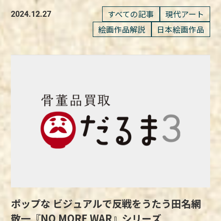
動物が登場します。 初期作品の『イエロー・
『絵踏』が撤去された理由と再評価 『絵踏』
ムには、草間自身の内面が投影されています。
画です。 夢二が関わった裁判で代理人を務め
な変化を繊細に捉える技法は、後年の『睡蓮』
スーツ』は、当時飼っていた犬の放射能防護服
すべての記事
現代アート
は、1908年に発表されるも、展覧会での運営
2024.12.27
一説には、このかぼちゃが彼女の「自画像」と
た小林への感謝の意を込め、絵には自作の短歌
シリーズへとつながるモネの芸術的進化を感じ
として制作しており、その後もネズミやゾウ、
上の問題により、展示初日からわずか4日後に
絵画作品解説
日本絵画作品
して描かれているともいわれています。 無数
と手紙が添えられました。 一方、『南枝王
させてくれるのも魅力の一つです。 日本文化
マンモス、龍などさまざまな動物が登場してい
会場から撤去された作品です。 撤去は作品内
のドットや鮮やかな色彩で表現されたかぼちゃ
春』は昭和初期に制作された作品で、春草会の
と印象派が融合された大胆な構図の『舟遊び』
ます。 中でもインスタレーションによく用い
容の評価に関係するものではなく、展覧会での
は、彼女独自の世界観を体現し、観る者に彼女
仲間であった編集者に夢二が贈ったものです。
『舟遊び』は、モネが制作した作品のなかで
られる動物が猫です。 日本の漫画・アニメ・
運営上のトラブルによって引き起こされたもの
の魅力を直に感じさせる存在です。 幼少期の
後に小林がこの作品を買い取り、長年大切に保
も、ユニークな構図と鮮やかな色彩が特徴の一
特撮映画などを現代美術に取り入れた芸術家
でした。 キリスト教の迫害をテーマにしたこ
記憶から世界へ広がる『かぼちゃシリーズ』と
管していたことが知られています。 小林俊三
作です。 モネは、この絵画で大胆に小舟を半
「ヤノベケンジ」 ヤノベケンジは、大阪府出
の絵画は、当初は多くの注目を集めましたが、
は 作品名：かぼちゃシリーズ 作者：草間彌生
は、ゾルゲ事件や極東国際軍事裁判（東京裁
分に断ち切るような構図を採用しました。 こ
身の現代美術作家で、京都造形芸術大学の教授
その後、長い間人々の目に触れることはありま
草間彌生がかぼちゃに魅了されたのは、幼少期
判）をはじめ、戦前戦後の数多くの重要な法的
のアプローチは、西洋絵画の伝統的な遠近法か
も務めています。 1990年代初頭から「現代社
せんでした。 しかし、2024年の特別展「オタ
にまでさかのぼるそうです。 そして、作品とし
事件に関与してきた法曹界の重鎮でした。 そ
ら離れ、写真術や日本の浮世絵版画から影響を
会におけるサヴァイヴァル」をテーマにさまざ
ケ・インパクト―越堂・竹坡・国観、尾竹三兄
て初めてかぼちゃが登場したのは1946年に松
んな彼が竹久夢二の作品を大切に保管していた
受けたものと考えられています。 この構図の
まな機械彫刻作品を制作してきました。 ユー
弟の日本画アナキズム―」において修復され、
本で開催された巡回展でのこと。 この作品は
事実は、親族を除いてほとんど知られていませ
なかで、画面を覆う青とばら色、緑とヴァーミ
モラスのある造形作品には、社会的なメッセー
初めて公開されることとなります。 『絵踏』
日本画として描かれ、当時の彼女の感性を反映
んでした。 竹久夢二の新たな一面が垣間見え
リオン（朱色）の色彩が鮮やかに対比し、視覚
ジが込められていたり、実際に乗って動かした
の公開は、尾竹三兄弟の作品や彼らの活動が再
した初期の一例として注目されています。
る2つの作品 『白桃や』は1929年に制作さ
的なインパクトを生み出しています。 『舟遊
りできる機械彫刻や巨大彫刻などがあります。
評価される機会となり、改めてその独自の視点
1970年代になると、草間彌生の作品に再びか
れ、立雛たちびなが鮮明に描かれています。
び』に見られる構図の斬新さや空間の扱いは、
ヤノベケンジの代表作である『SHIP’S CAT』
や表現が注目されています。 社会的メッセー
ぼちゃが登場します。 この時期、彼女はかぼ
絵の上部には、夢二自作の句「白桃や恋はほの
ポップな ビジュアルで反戦をうたう田名網
モネが日本の浮世絵から得た影響を物語ってい
は、シリーズものとして各地に設置されていま
ジを込めた代表作であり波乱万丈な人生を歩ん
ちゃをドット模様と組み合わせ、より個性的で
かにあるべかり」が添えられており、彼の詩的
るといえるでしょう。 モネの芸術的探究と家
敬一『NO MORE WAR』シリーズ
す。 宇宙服を着た不思議で巨大な白猫のオブ
だ『絵踏』 国観は、独自のスタイルと視点を