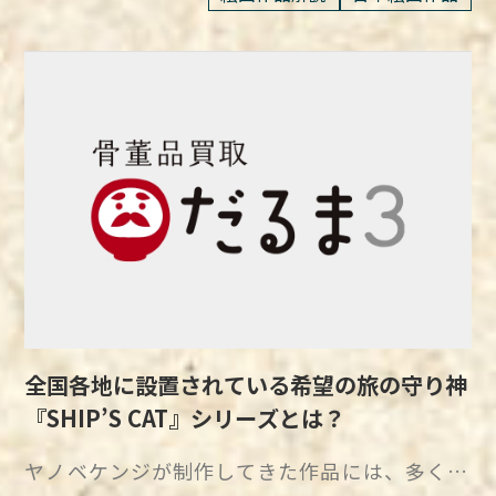
ネの創作に大きな影響を与えます。 屋敷近く
の作品は「幻の作品」として語られることが多
名詞として知られています。 シンプルであり
125.6×33.7cm 所蔵：竹久夢二美術館 2024
のエプト川に浮かべた小舟は、一家にとって遊
くなったのです。 短期間の展示ゆえに、その迫
ながら力強いフォルム、鮮やかな色彩、そして
年、大正ロマンの画家・竹久夢二が描いた日本
びの場であると同時に、モネの創作意欲を刺激
力や社会的メッセージを直接目にする機会は限
無数のドット模様によって表現されるかぼちゃ
画が、新たに発見されたと話題になりました。
する存在でした。 小舟を浮かべて遊ぶ一家の
られており、存在感を強く印象づける要因とな
には、草間自身の内面が投影されています。
『白桃や』と『南枝王春』は、いずれも夢二が
姿をモネは何度も繰り返し描いています。 本
ったといえるでしょう。 また、この事件は尾
このシリーズは、幼少期の記憶や自然とのつな
友人に贈った作品であり、繊細な筆致と色使い
作品はその作品群のなかでも完成度の高い一作
竹三兄弟のアナキズム的な表現を強めるきっか
がり、彼女の生きた証として、観る者に深い感
で注目を集めています。 絹地に顔料と墨で描
として知られています。 この作品には、光の
けともなりました。 従来の美術界に対する反
動を与えるでしょう。 幻覚と幻聴を乗り越え
かれており、色彩や仕上げの精緻さが目を引く
なかで戯れる人物像という、モネが初期から取
発が高まり、彼らは独自の画塾展を開催し、自
た芸術家「草間彌生」が制作するかぼちゃ 現
作品です。 『白桃や』は、立ちびなを描いて
り組んできたテーマが生きているのです。
由で前衛的な表現を追求し始めます。 尾竹三
代アートの巨匠・草間彌生は、幼いころから幻
おり、『南枝王春』は梅花の下で羽根つきをす
1860年代に描かれた『庭の女たち』（オルセ
兄弟の反骨精神と独立心は、その後の日本画の
覚や幻聴に悩まされる日々を送っていました。
る舞妓を描いています。 友人への感謝の気持
ー美術館）に見られるように、モネは当初から
革新へとつながります。 『絵踏』を巡るでき
その中で、不安や恐怖などの負の感情を、制作
ちを込めて贈られた作品 2024年、竹久夢二の
戸外の光と婦人像の組み合わせを好んで描いて
ごとは、彼らが従来の美術界に対して挑戦的な
という形で表現し、生きる力へと変えていった
新たな作品『白桃や』と『南枝王春』が、竹久
いました。 『舟遊び』では、光が川面や人物
姿勢を貫き、後の前衛的な日本画の方向性を示
のです。 彼女の作品には、生命力と強いエネ
夢二美術館に寄託されたことが発表されまし
を柔らかく包み込み、色彩が鮮やかに交錯する
全国各地に設置されている希望の旅の守り神
す重要な転機となったのです。 このように、
ルギーが宿り、観る者に感動を与える力があり
た。 この2点は、夢二と共に「春草会」で活動
さまが際立っています。 この作品は、モネが
『絵踏』は単なる一枚の絵画としての枠を超
『SHIP’S CAT』シリーズとは？
ます。 草間彌生を語るうえで欠かせないの
していた弁護士であり、最高裁判事を務めた小
1880年代に光と色彩の探究を深化させつつ
え、その波乱の経緯も含めて、日本美術史の中
が、彼女の代表作「かぼちゃシリーズ」です。
林俊三の旧蔵品です。 『白桃や』は1929年に
も、人物や物語性を絵画に再び取り入れた例で
ヤノベケンジが制作してきた作品には、多くの
で特別な位置を占めることとなりました。
シンプルでありながら力強いかぼちゃのフォル
制作された作品で、夢二が小林俊三に贈った絵
もあります。 水面に映り込む光や色彩の微妙