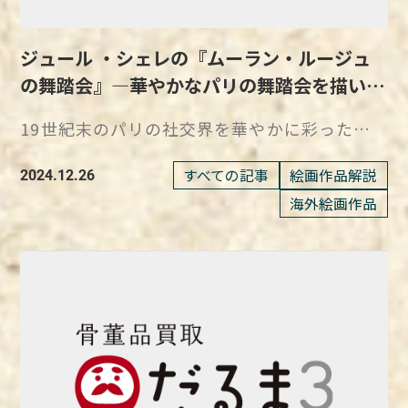
た印刷技術への関心が色濃く反省されていると
(Returns)』、広島に『SHIP’S CAT (Fortune)
れらの作品では、彼女の象徴ともいえる水玉模
は 作品名：アダンの海辺 作者：田中一村 制作
いえるでしょう。 田名網がデザイナーとして
』、大阪中之島美術館に『SHIP’S CAT
様が鮮やかに表現され、訪れる人々をカラフル
年：1969年 技法・材質：絹本着色・額装 寸
働く中で培ってきたレイアウトや色使いの技術
ジュール ・シェレの『ムーラン・ルージュ
(Muse)』と、さまざまな場所に『SHIP’S
な夢の世界へと誘います。 十和田市の自然と
法：156cm×76cm 所蔵：個人蔵 一村は、
は、『NO MORE WAR』シリーズにも鮮やかに
CAT』シリーズが登場していきました。 そして
の舞踏会』―華やかなパリの舞踏会を描いた
調和したこの展示は、草間アートの魅力を存分
『アダンの海辺』に対して「命を削って描いた
表現されています。 『NO MORE WAR』シリ
2024年、岡本太郎記念館の庭の一角に新たに
ポスターアート
に感じられるスポットです。 福岡市美術館で
閻魔大王への土産なので、売ることができな
ーズは、反戦のメッセージだけでなく、技術的
19世紀末のパリの社交界を華やかに彩ったポ
『SHIP’S CAT』が設置されました。 鮮やかな
は、草間彌生が初めて手がけた野外彫刻である
い」と語っています。 この言葉から、一村が
にも高く評価される作品です。
スターアートの先駆者、ジュール・シェレ。
オレンジ色の宇宙服にシルバーの装飾と羽が、
『南瓜』が展示されています。 草間アートの
どれほど『アダンの海辺』に対して強い思い入
https://daruma3.jp/kottouhin/1183 『NO
その代表作『ムーラン・ルージュの舞踏会』
より宇宙服を感じさせてくれます。 首元に
すべての記事
絵画作品解説
2024.12.26
原点ともいえるこの作品は、圧倒的な存在感で
れを抱いていたかがうかがえます。 半年近く
MORE WAR』は反戦ポスターのコンテストで
は、当時のパリ文化を象徴する作品として今も
は、小さなゴールドの鈴がついており、猫らし
海外絵画作品
訪問者の目を引きつけているのです。 草間彌
を費やし、彼の魂のすべてを込めた『アダンの
優秀作品に 田名網の『NO MORE WAR』シリ
高く評価されています。 ポスターの父と呼ば
い可愛らしさがあります。 眼の中は、明るい
生の故郷、長野県松本市に位置する松本市美術
海辺』は、一村の奄美に対する敬愛と、自然の
ーズは、1967年にシルクスクリーン技術を用
れたジュール・シェレの代表作 ジュール・シ
緑色に妖しく光っており、夜茂みの中にこの眼
館では、彼女の代表作である「かぼちゃシリー
中に隠された神秘への探求が映し出された渾身
いて制作されました。 この作品は、アメリカ
ェレは、「ポスターの父」と称されるほど、ポ
をみたら驚いてしまいそうです。 旅の守り神
ズ」をはじめ、多数の作品を鑑賞できます。
の一作です。 緻密な写実表現が印象に残る砂
の雑誌「Avant Garde」が1968年に主催した
スターアートの発展に寄与した画家であり、彼
『SHIP’S CAT』が地球の生命を生み出した 今
瀬戸内海に浮かぶ「直島」では、赤いかぼちゃ
浜と漣 一村が61歳の時に完成させた『アダン
反戦ポスターコンテストに出品され、見事優秀
の作品はその華やかさと独特のスタイルで知ら
回ご紹介した『SHIP’S CAT』シリーズは、旅
のオブジェの鑑賞が可能です。 この作品は、
の海辺』は、彼の芸術人生の集大成ともいえる
作品に選ばれています。 タイトルの通り、反戦
れています。 『ムーラン・ルージュの舞踏
の守り神という意味を込めて制作されていま
訪れた人が中に入れるユニークな設計が特徴で
作品です。 長い年月を経て奄美大島の自然と
をテーマとした作品ですが、アメリカンコミッ
会』は、1889年に制作された著名なポスター
す。 中でも、岡本太郎記念館に展示されている
す。 草間彌生本人はこの作品について、「太陽
向き合い、そこで見た風景を命を削るように描
クやポップアートからの影響が色彩やデザイン
で、彼の代表作の一つです。 この作品は、フラ
『SHIP’S CAT/宇宙猫』は、無機質で何もなか
の赤い光を探して宇宙の果てまできたら、それ
いたこの作品には、彼が自然と一体化するかの
に反映されており、ポップな印象も与えます。