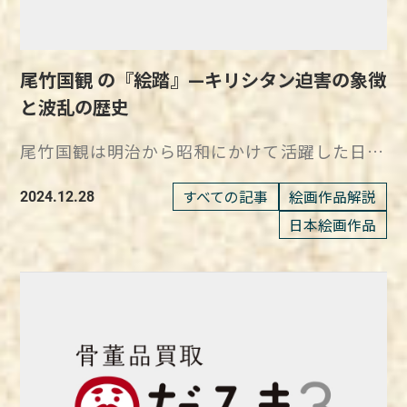
尾竹国観 の『絵踏』—キリシタン迫害の象徴
と波乱の歴史
尾竹国観は明治から昭和にかけて活躍した日本
画家で、兄弟の越堂、竹坡とともに「尾竹三兄
弟」として知られています。 『絵踏』は1908
すべての記事
絵画作品解説
2024.12.28
年に制作され、キリシタン迫害をテーマにした
日本絵画作品
作品で、その内容は日本画界に大きな衝撃を与
えました。 しかし、展覧会での波乱のため、
わずか4日間の展示にとどまり、その後長い間
人々の目に触れることがありませんでした。
2024年の特別展「オタケ・インパクト」に
て、この「幻の作品」が初めて公開されること
になり、再評価の機会が訪れたのです。 尾竹国