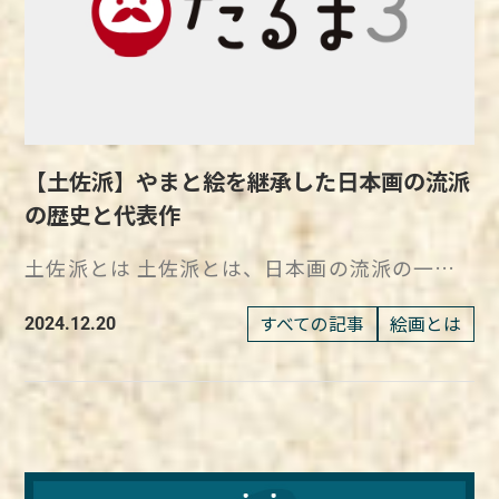
の魅力を直接体感する旅に出てみてはいかがで
自信を持ち、全精力を注ぎ込んだ結果、サイン
郭、大寺院などの多くの場所の大きな障壁画か
ど、田名網が少年時代に夢中になった文化的な
告を超えて、アートとしての価値を持つように
しょうか。
を入れる余力も残さなかったといわれていま
ら扇面といった小画面まで、あらゆるジャンル
影響も、多くの作品にちりばめられているでし
なり、特に『ムーラン・ルージュの舞踏会』は
す。 落款がないのは、まさに彼の全力投球を
の絵画を手がけました。 後に巨大な影響をも
ょう。 特に「黄金バット」や「少年王者」な
その象徴的な作品の一つとされています。 親
示す象徴的な証です。 小石の一粒まで緻密な
たらす狩野派の設立 狩野派の始まりは、足利
ど、紙芝居や映画は彼の創作の原点として重要
しみやすい女性像「シェレット」が描かれた作
描写で描かれた海辺には、たった1本のアダン
幕府の御用絵師として活躍した狩野正信である
な役割を果たしています。 ポップでありなが
品 『ムーラン・ルージュの舞踏会』は、1889
の木が立っています。 くねる幹に実をたわわ
といわれています。 戦国時代が終わり、江戸幕
ら、深い戦争体験に根ざした田名網の作品は、
年に制作され、パリのムーラン・ルージュのオ
【土佐派】やまと絵を継承した日本画の流派
に付け、尖った葉を四方八方に伸ばしたその姿
府がスタートして社会が安定すると、狩野家は
どこかシュールで心に残る魅力を持っているの
ープニングを宣伝するためのものでした。 19
の歴史と代表作
は、生命力の象徴のようです。 葉の色は青か
幕府から障壁画制作の依頼を受けるようになっ
です。 社会的メッセージが込められたポップ
世紀末のパリは、社交界や娯楽が盛んであり、
ら緑まで幅広く使い分けられ、その細やかな表
ていきました。 正信は、一門の絵師を引き連
アート『NO MORE WAR』シリーズ 今回ご紹
特にムーラン・ルージュはその象徴的な存在で
土佐派とは 土佐派とは、日本画の流派の一つ
現が、自然の神秘的な命の力を強く感じさせま
れて作品を制作するようになり、のちに狩野派
介した田名網敬一の『NO MORE WAR』シリー
した。 シェレは、この新しいエンターテイン
で、やまと絵を継承しています。 やまと絵と
す。 アダンの葉の細部にわたる描写は、生き
と呼ばれる集団を形成するようになるのです。
ズは、ポップアートの手法を取り入れながら
メントの流行を捉え、ポスターを通じて大衆に
は、平安時代前期に唐絵と呼ばれる中国由来の
すべての記事
絵画とは
2024.12.20
生きとしており、自然の力強さを感じさせてく
正信の実の子であり、狩野派の2代目当主とな
も、彼自身の戦争体験やアメリカ文化への強い
アピールしたのです。 彼の作品は、当時の
絵画で、日本に伝わってから独自の発展を遂げ
れるでしょう。 その背後には、海の漣が穏や
った狩野元信は、幅広い層の制作依頼に応える
影響を反映した作品です。 反戦というテーマ
人々の生活や文化を反映しており、ポスターが
てきた世俗画です。 土佐派は、室町時代の前
かに寄せ、遠くには空に立ち込める巨大な雲が
ために、工房で絵画を制作するスタイルを確立
に込められたメッセージは、時代を超えて多く
広告媒体としてだけでなく、アートとしても評
期に活躍した宮廷絵師の藤原行広が始まりとい
広がっています。 金色に輝くその空は、まる
させました。 真・行・草の3様式を定め、門下
の人々の心に響き続けています。 田名網がシ
価されるようになった時代背景があります。
われています。 その後、土佐光信によって土
で遥か彼方の彼岸から届く光を暗示するかのよ
に学ばせることで、一定の画力や技術を担保
ルクスクリーンという技術を駆使しながら表現
シェレのポスターには、陽気で優雅な女性たち
佐派は、画派としての地位を確立していきまし
うで、画面全体に崇高で神聖な雰囲気をもたら
し、制作依頼を受注するシステムを作り上げて
したビジュアルは、単なるアート作品ではな
が中心に描かれ、動きのある構図が特徴です。
た。 光信は、宮廷や社寺に所属して絵画制作