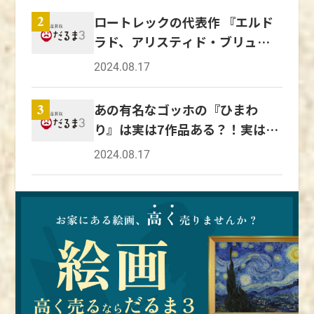
躍した絵師で、土佐派を創設した人物といわれ
小さなころから絵の才能を認められ、英才教育
ロートレックの代表作 『エルド
2
ています。 元の姓は藤原ですが、京都で初め
を受けていました。 そして、9歳になるころに
ラド、アリスティド・ブリュア
て土佐と名乗り、活動していたそうです。 宮中
は、室町幕府将軍の足利義輝に拝謁。 狩野派
や幕府、寺院などのために描き、絵所ともかか
ン、彼のキャバレにて』は日本
の御曹司として、大きな期待を背負った狩野永
2024.08.17
わりをもっていたといわれています。 最初期
美術の影響を受けている！？
徳は、公家と深いかかわりを持つようになり、
の活動としては、1406年に山科教言夫人の肖
五摂家の筆頭といわれていた近衛家の障壁画を
あの有名なゴッホの『ひまわ
3
像画を描いた記録が残っています。 1451年に
描きました。 また、23歳という若さで『洛中
り』は実は7作品ある？！実は日
は、興聖寺の『涅槃図』を描きました。 行広
洛外図屏風 上杉本』を完成させ、優れた画才
本でも観賞できる世界的名作
は肖像画を得意としていたそうで、鹿苑寺の
2024.08.17
を発揮しました。 しかし、安土城や大坂城、
『足利義満像』や醍醐寺三宝院の『満済准后
聚楽第など大規模な建築での制作を一任され、
像』など多くの作品を手がけました。 佐派を
多忙を極めた永徳は、過労により体調を崩し、
統一した土佐光信 土佐光信は、室町時代の中
48歳の若さで急逝してしまったのです。 徳川
期から戦国時代にかけて活躍した土佐派の絵師
秀忠から絶賛された狩野探幽 狩野探幽は、狩
です。 光信は、土佐派を統一し、流派として
野永徳の孫にあたる人物で、祖父と同じく幼い
確立させた人物といわれています。 土佐行広
ころから絵の才能を発揮していました。 13歳
の筆致や色彩を受け継ぎつつ、戦国大名である
で将軍の徳川秀忠に拝謁し、眼前で絵を描いた
朝倉貞景の命で京中の新図を描き、この屏風に
ところ、永徳の再来と称賛を受けたそうです。