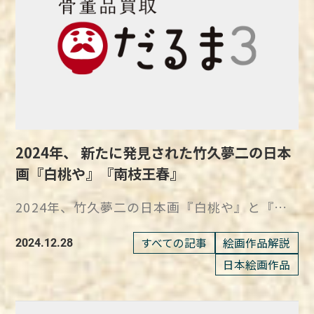
あります。 印象派を代表するクロード・モネ
ており、宗教的迫害を象徴しています。 『絵
クロード・モネは、印象派の代表的な画家で、
踏』には、乳飲み子を抱えた母親や老夫婦、武
屋外で直接自然を観察しながら描く戸外制作の
士や農民のほか、宣教師とみられる白人や中国
手法を広めた人物でもあります。 代表作には
風の人物など、多様な背景を持つ41人の登場人
『印象、日の出』、『散歩、日傘をさす女
物が描かれています。 この多様性は、さまざ
性』、『睡蓮』、『舟遊び』などがあり、どの
まな階層や背景を持ったキリスト教徒が多くい
作品でも光と色彩の変化を巧みに捉えているの
たことを示し、信仰がどのように広がっていっ
が特徴です。
たかを物語っているのが特徴です。 また、群
2024年、 新たに発見された竹久夢二の日本
https://daruma3.jp/kottouhin/1070 『舟遊
像を通じて、信者たちが直面した宗教的な圧力
画『白桃や』『南枝王春』
び』はのちの名作『睡蓮』を予感させる水面の
や内面的な葛藤が視覚的に強調されています。
表現が特徴 作品名：舟遊び 作者：クロード・
絵の中で描かれる信者たちの表情や姿勢には、
2024年、竹久夢二の日本画『白桃や』と『南
モネ 制作年：1887年 技法・材質：油彩・カン
苦悩や拒絶の感情が込められ、観る者に強烈な
枝王春』が新たに発見され、注目を集めていま
ヴァス 寸法：145.5 × 133.5cm 所蔵：国立西
印象を与えます。 尾竹国観の『絵踏』は、単
す。 大正ロマンの代表的な画家として名高い
すべての記事
絵画作品解説
2024.12.28
洋美術館 クロード・モネが1870年代に描いた
なる歴史的な描写にとどまらず、宗教的な自由
竹久夢二の作品は、繊細な筆致と詩的な感性が
日本絵画作品
名作『舟遊び』のモデルになったのは、モネの
の重要性を問う作品でもあるといえるでしょ
特徴で、今回の発見は彼の芸術の深さをあらた
再婚相手となるアリス・オシュデの連れ子であ
う。 尾竹国観の『絵踏』と展覧会の波乱 尾竹
めて感じさせてくれたでしょう。 これらの作
るシュザンヌとブランシュです。 彼女たちが
国観が1908年に発表した『絵踏』は、キリス