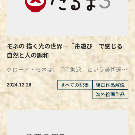
観とキリシタン迫害を描いた『絵踏』 尾竹国
観は、明治から昭和にかけて活躍した日本画家
で、兄の越堂と竹坡とあわせて尾竹三兄弟と呼
ばれることもありました。 14歳で富山博覧会
に出品し三等賞を受賞するなど、若い頃からそ
の才能を発揮しました。 16歳で日本美術協会
モネの 描く光の世界―『舟遊び』で感じる
の一等賞を受賞し、以降も数多くの展覧会で受
自然と人の調和
賞を重ねています。 国観の『絵踏』は、1908
年に制作された作品で、キリシタン迫害の象徴
クロード・モネは、「印象派」という美術運動
的な場面である「絵踏」のシーンを描いていま
の創始者として知られており、自然の光と色彩
す。 尾竹国観が描いた宗教的迫害の象徴『絵
を巧みに捉えた数々の名作を残しました。 そ
すべての記事
絵画作品解説
2024.12.28
踏』とは 作品名：絵踏 作者：尾竹国観 制作
のなかでも『舟遊び』は、彼が光の変化や水面
海外絵画作品
年：1908年 技法・材質：絹本着色 寸法：ー
の美しさを追求しながらも、家族の穏やかな日
（記載なし） 所蔵：個人蔵 国観が1908年に制
常を描き出した特別な作品です。 大胆な構図
作した『絵踏』は、日本のキリシタン弾圧をテ
や日本文化の影響を感じさせる色彩のコントラ
ーマにした衝撃的な作品です。 この作品は、
ストが見どころで、のちに生み出される名作
キリシタン信者が聖像を踏むことで信仰を放棄
『睡蓮』シリーズを予感させる重要な作品でも
することを強制される「踏み絵」の場面を描い