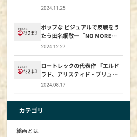
ったため、狩野派も京都を拠点に活動していま
アートとしての地位を確立する一因となりまし
ペイズマン」
に入ると土佐光吉の後継者である土佐光則が、
られた、傑作といえるでしょう。 一村は、本
2024.11.25
した。 しかし、豊臣秀吉から徳川家康に政権
た。 シェレの技術革新は、後のアーティスト
自身の子である土佐光起とともに京都へ戻りま
作以外にも奄美を題材にした作品を多く描いて
が移るタイミングで、狩野派のほとんどが江戸
たち、特にアンリ・ド・トゥールーズ＝ロート
す。 1654年に光則が絵所預の地位につき土佐
います。 ほかの作品も鑑賞してみると、より一
に拠点を移しましたが、一部の狩野派は京都に
ポップな ビジュアルで反戦をう
レックやアルフォンス・ミュシャに大きな影響
派は再興され、以後幕末までその地位を維持し
村の奄美への愛情が伝わってくるかもしれませ
とどまり、のちに京狩野と呼ばれるようになり
たう田名網敬一『NO MORE
を与えました。 彼らもまた、シェレのスタイ
続けました。 派生流派「住吉派」の誕生 土佐
ん。 一村とその作品たちについての理解をよ
ました。 徳川幕府が政権を握ったとき、狩野
ルを取り入れ、ポスターアートをさらに発展さ
WAR』シリーズ
派には、住吉派と呼ばれる派生流派がありま
り深めたいと感じた方は、ぜひご自身の眼で直
2024.12.27
探幽が幕府御用絵師となり、豊臣家に仕えてい
せていきます。 このように、ジュール・シェレ
す。 江戸時代、土佐光吉・光則の門人であっ
接鑑賞してみてください。
た狩野永徳の一番弟子である山楽は、京都に残
の技術革新は、ポスターアートの発展において
た土佐広通が、後西天皇の名を受け、鎌倉中期
ロートレックの代表作 『エルド
る形となったのです。 狩野派で活躍した絵師
重要な役割を果たし、広告の表現方法を変える
の画家である摂津国住吉の慶忍の流派を再興す
幕府の御用絵師として約400年間活躍し続けた
ラド、アリスティド・ブリュア
だけでなく、アートとしての地位を確立するこ
るために、住吉姓の名乗ったのが住吉派の始ま
狩野派には、個性豊かな絵師が多く存在してい
ン、彼のキャバレにて』は日本
とにも寄与したのです。 彼の影響は、今日の
りといわれています。 広通は住吉姓となって
2024.08.17
ます。 狩野派の始祖である狩野正信 狩野正信
美術の影響を受けている！？
グラフィックデザインや広告の世界にも色濃く
からは、住吉如慶の名で活動していました。
は、狩野派の始祖と呼ばれる人物で、室町幕府
残っています。 19世紀末のパリの華やかさを
如慶の長男である住吉具慶が活動していた時
の第8代将軍である足利義政に仕え、幕府御用
堪能できる『ムーラン・ルージュの舞踏会』
代、江戸に招かれ幕末まで幕府に仕えました。
カテゴリ
絵師として活動していました。 それまでの幕
シェレの作品は、ムーラン・ルージュの華やか
京都では土佐派が、江戸では住吉派が、やまと
府の御用絵師は、禅の修行を積んだ画僧と呼ば
さと同時に、そこに集う人々の生活や感情をも
絵を日本に広める役割を担っていたといえま
れる絵師たちが務めてきましたが、正信は僧の
絵画とは
映し出しています。 『ムーラン・ルージュの
す。 土佐派の画風 土佐派の描く絵画は、丁寧