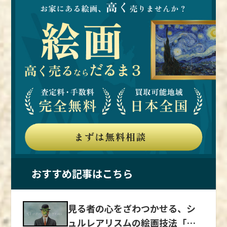
しています。 金色の輝きが、自然の美しさと
いきました。 粉本・筆法を忠実に学び400年活
く、彼の生き様や記憶が具現化されたものでも
彼が描く女性は「シェレット」と呼ばれるよう
していた宮廷絵所のリーダーのような存在であ
同時に、精神的な深遠さをも表現しているので
動し続ける 狩野派は、中国の水墨画由来の漢
あります。 ポップでありながらも深い社会的
になり、このキャラクターを用いて、大衆が親
る絵所預にまでのぼりつめました。 狩野派の
す。 『アダンの海辺』は美術の教科書の表紙
画様式に、日本の伝統的なやまと絵の表現を取
なメッセージを持つ彼の作品は、現代において
しみやすいイメージを提供しました。 このス
下請け業者同然まで衰退 土佐派は、室町時代
にも採用された 『アダンの海辺』は、中学校
り入れ、狩野派独自のスタイルを確立していき
もその価値が再評価されているのです。
タイルは、彼のポスターが広く受け入れられる
から江戸時代にかけての約400年にわたり、日
の美術の教科書の表紙にも採用されるほど、そ
ます。 漢画は、筆の輪郭線を重視し、色は淡
要因となりました。 多色リトグラフ技術を確
本画壇の頂点に君臨していた狩野派と同時期に
の美しさが広く認められています。 自他とも
彩な特徴があり、やまと絵は、細い輪郭線に濃
立したジュール・シェレ シェレは、赤、青、
誕生した流派です。 歴史ある画派の一つです
に認める作品のできばえであり、一村はこの作
い絵の具を塗る特徴があります。 2つの異なる
黄の三色を使用した多色リトグラフ技術を確立
が、一時は衰退の一途をたどったこともありま
品を生涯手放すことはありませんでした。 そ
手法を上手く取り入れた狩野派スタイルを門下
しました。 この技術により、ポスターはより
した。 室町時代の終わりごろ、土佐光信直系
の思い入れの深さは、作品が彼の心の中でどれ
に引き継ぐために、手本となる粉本が作成され
鮮やかで視覚的に魅力的なものとなり、広告と
の孫である土佐光元が、但馬攻めで戦死してし
ほど重要なものであったかを物語っています。
ました。 粉本とは、絵師が絵を制作するとき
しての効果が飛躍的に向上したといえます。
まい、土佐派は絵所預の地位を失ってしまいま
生涯奄美の自然を愛した田中一村の作品『アダ
に参考とする古画の模写や写生帖のことです。
彼の作品は、色彩の豊かさと大胆なデザインで
す。 織田信長と豊臣秀吉が中央政権を握って
ンの海辺』 『アダンの海辺』は、ただの絵画
ときに狩野派は、お手本を写すだけで絵師の個
知られ、当時の人々の目を引くことに成功しま
いた織豊政権の時代になると、狩野派が目覚ま
ではなく、一村が自然と一体となり、その中で
性がないと批判されることもありましたが、運
した。 シェレは、ポスターのレイアウトや活
しい活躍をみせ、土佐派の勢いは減速していき
おすすめ記事はこちら
感じた生命の神秘を描き出した、彼の情熱と感
筆や模写をきっちりと学ぶ狩野派の教育スタイ
字デザイン、配色においても革新をもたらして
ます。 桃山時代には、門人の土佐光吉が拠点
受性を集結させた芸術作品です。 観る者に、奄
ルは、絵師がベースとなる画力を付けるために
います。 彼のポスターは、動きのある構図や
を堺に拠点を移し、一時は狩野派の下請けのよ
美の自然の美しさとその奥深さを鮮烈に伝える
重要な役割を果たしています。 京狩野の誕生
躍動感あふれるキャラクターを特徴としてお
見る者の心をざわつかせる、シ
うな地位まで衰退していました。 土佐派の再
『アダンの海辺』は、田中一村の心の中に息づ
室町時代から桃山時代の政権の中心は京都にあ
り、これによりポスターが単なる広告媒体から
ュルレアリスムの絵画技法「デ
興 一時は衰退した土佐派でしたが、江戸時代
く自然への愛と、彼の芸術家としての魂が込め