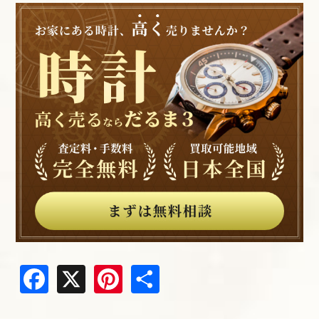
Facebook
X
Pinterest
共
有