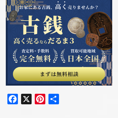
Facebook
X
Pinterest
共
有