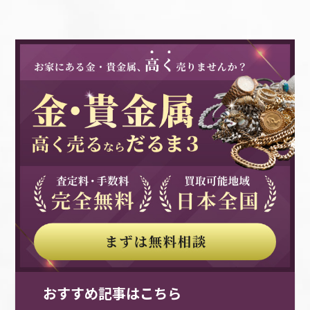
いえます。 金が地球上で発見されてから6000
ことも多いものです。 もし、自宅にしまいっ
り、お持ちのシルバー製品が重ければ重いほ
は、半永久的な美しさで昔から現在まで、多く
製品の高価買取のためには、製品の重量も大切
年ほど経ちますが、高い価値を持ち続けてお
ぱなしのジュエリーがある場合、買取業者に査
ど、高価買取の可能性が高まるということで
の人に愛されてきたアイテムであり、今後も人
なポイントです。 ジュエリーの重量が大きい
り、一度も価値を失ったことがありません。
定を依頼することで、価値を再評価してもらえ
す。 シルバーを手放す際に選べる買取業者の
気は続いていくと考えられるでしょう。 自宅
ほど、買取価格も上がると考えられるでしょ
金・貴金属は、価格に変動がありますが、比較
ます。 買取を通じて、大切にしてきたジュエリ
種類 シルバー製品を手放す際に選べる買取業
に眠る宝石はありませんか 自宅に身につけな
う。 たとえば、刻印がPt950の製品であれば、
的安定した資産として、昔から根強い人気があ
ーが評価され、新たな持ち主の手に渡ること
者には、いくつか種類があります。 買取業者
くなった宝石を眠らせたままにしている方はい
純度95%で計算します。 その製品の重量が20g
るのです。 もし、お手元に不要な金・貴金属
は、時代を超えて輝き続けるジュエリーの価値
それぞれに、メリットやデメリットがあるた
ませんか。 宝石は、価値の高いアイテムで、
であれば、買取価格の目安は、プラチナの相場
製品があれば、売却を検討してみてはいかがで
を感じる瞬間となるでしょう。 ジュエリーを
め、ご自身の状況にあわせて選択することが大
高いお金を支払って購入している人も多いでし
×95%×20gの計算式で算出できます。 付属品
しょうか。 売却した金・貴金属製品に価値を
高価買取してもらうためのコツ ジュエリーを
切です。 選ぶ方法によっては、損をする可能
ょう。 そのため、利用しなくなっても、手放
プラチナ製品の高価買取のためには、付属品の
見出し、大切にしてくれる人がきっとどこかに
できるだけ高価買取してもらうためには、いく
性も考えられます。 買取方法の種類を知り、大
すのが惜しいと感じてしまう人も多くいます。
有無もポイントです。 そのジュエリーにダイ
いるはずです。 時代を経ても人気の高い金・
つかのコツがあります。 査定前に少し工夫す
切なシルバーを適正な価格で手放せるようにし
しかし、利用せずしまったままにしていては、
ヤモンドやルビーなどの宝石があるかどうか、
貴金属の魅力 貴金属は、時代を経ても人気が
ることで、買取価格のアップが期待できます。
ましょう。 持込買取・持込査定 シルバー製品
宝石の美しさが発揮されません。 買取を依頼
購入時の保証書や鑑定書が付属しているかどう
高く、特に金は、価値が下がりにくく需要が高
鑑定書や箱などの付属品を揃える ジュエリー
を手放す際に選べる買取業者の種類として、ま
して、必要としている人の手に渡り、身につけ
かは、価格に影響するポイントです。 宝石に
いとされています。 金は、人工的に生み出す
を高価買取してもらうためには、鑑定書や箱な
ず挙げられるのは持込買取・持込査定です。
てもらえれば、手放してよかったと感じられる
より装飾が施されている場合には、その宝石の
ことが不可能であり、世界各国において貨幣の
どの付属品を揃えておくことがポイントです。
持込買取・持込査定のメリットとしては、査定
でしょう。 また、価値の高い宝石であれば手
価値を加味して価格に反映されます。 宝石の
素材として使用されていることから、世界中で
宝石の質を証明する書類として、鑑定書と鑑別
から買取まで、一連の流れをすべてその場で済
元にお金も残るため、宝石を利用せずしまった
価値が高いものであれば、さらに高値に期待で
価値あるものとして位置づけられています。
書があります。 鑑定書は、ダイヤモンドに対
ませられることや、疑問点が発生した場合で
ままにしている人は、買取査定を検討しましょ
きることでしょう。 ただし、宝石が付属して
金・貴金属は、それ自体の美しさに魅了される
して発行されます。 ダイヤモンドのグレード
おすすめ記事はこちら
も、すぐにその場で確かめられることがありま
う。 宝石を高額買取してもらうには 宝石を買
いれば、必ずしも査定額に上乗せがあるわけで
人々が多いのも特徴ですが、金が信用不安やイ
が記載された、査定に影響する大切な書類で