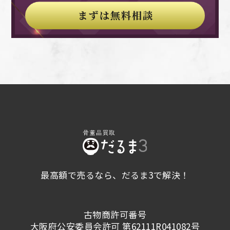
う。 金のカラー 金・貴金属買取における重要
受け取ります。 売却を希望しない場合は、ジ
といえるでしょう。 銀貨や記念メダルを集め
い可能性が高いでしょう。 不用品回収業者や
郵送買取・郵送査定を利用する場合、多くの業
なポイントの4つ目は、金のカラーです。 金に
ュエリーを持ち帰ることも可能です。 持込買
るコレクターも多く、高価買取の可能性が高い
遺品整理業者へ相談 不用品回収業者や遺品整
者では配送料を負担してもらえるため、査定や
は、カラーゴールドと呼ばれる、金本来の色合
取・持込査定には以下のようなメリットがあり
シルバー製品です。 純度の高いシルバー 高価
理業者は、まとめて買取をしてくれるため、回
買取のためにコストがかからないのも魅力の一
いとは異なる色を帯びた合金があります。 カ
ます。 ● 少量のジュエリーでも気軽に依頼で
買取が狙えるシルバー製品として、純度が高い
収してほしいものが多いときにお勧めの方法で
つです。 しかし、郵送買取・郵送査定では、
ラーゴールドは、金に、銀や銅などの他の金属
きる ● 査定の説明を直接受けられる ● 疑問点
ものほど高い価格での取引が可能になることで
す。 ただし、リサイクルショップ同様にスタ
対面での査定ではないため、査定内容が適切な
を添加することによって、色を調整し、カラー
をその場で解決できる ● 買取価格の交渉がし
しょう。 製品に刻印されている数字が大きい
ッフが宝石の査定技術を持ち合わせているとは
ものかを確認しづらいことや、もし買取を断る
バリエーションを楽しむものです。 ホワイト
やすい ● その場で買取代金を受け取れる 一
ものほど、高値での取引が可能です。 具体的に
限らないため、安く買い取られてしまう可能性
際に返送料が発生する場合がある点には注意が
ゴールドにはWG、ピンクゴールドにはPG、イ
方、以下のようなデメリットもあります。 ●
いうと、SV1000のシルバーは、純度が約100%
があります。 骨董品買取業者へ相談 宝石類を
必要です。 郵送中には、プラチナ製品が傷つ
エローゴールドにはYGなど、色ごとに異なっ
店舗への移動時間や交通費がかかる ● 事前に
であり、価値が高いと考えられます。 一方、
手放すなら、価値のわかる骨董品買取業者への
くおそれがあるため、その点についても十分に
た刻印で表されます。 純度の高い金は、柔ら
予約をしない場合、査定まで待ち時間が発生す
SV800未満のシルバーは、シルバーの含有量が
依頼がお勧めです。 ただし、骨董品買取業者
納得したうえで利用しましょう。 訪問買取・
かいため傷がつきやすいものですが、カラーゴ
ることがある 郵送買取・郵送査定 郵送買取・
少ないため、買取できない場合や買取価格が大
の中でも、宝石の買取実績には差があるため、
訪問査定 プラチナ製品を売却する手段の一つ
ールドは、他の金属が含まれるため、硬度が増
郵送査定は、売却したいジュエリーを買取業者
幅に下がる可能性があります。 人気ブランド
より査定経験や買取実績の豊富な業者に依頼す
に、訪問買取・訪問査定という方法がありま
して頑丈になるのが特徴です。 カラーゴール
に郵送する方法です。 郵送後に査定してもら
商品 シルバー製品の価値は、その製品のブラ
るようにしましょう。 宝石は高額買取になり
す。 訪問買取・訪問査定のメリットとして
最高額で売るなら、だるま3で解決！
ドは、純金よりも硬度があるため、アクセサリ
い、納得した場合はそのまま売却できます。
ンド力やデザインによっても異なります。 た
やすいアイテムのため、価値を適切に判断して
は、専門の査定士が自宅まで訪問し、査定から
ーに使用されることが多く、純金よりもなじみ
買取代金は、通常、銀行振り込みで受け取りま
とえば、Louis Vuitton（ルイ・ヴィトン）や
くれる業者に依頼することが大切です。 無料
買取までを進めてくれる点です。また、プラチ
のある方が多いかもしれません。 カラーゴー
す。 売却しない場合は、ジュエリーを返送し
Gucci（グッチ）、Hermès（エルメス）など
査定を実施している業者も多いため、納得のい
ナ製品を持ち運ぶ手間がなく、傷つけるリスク
古物商許可番号
ルドの中にも、レッドゴールドやパープルゴー
てもらうことが可能です。 業者によっては、
のハイブランドのシルバー製品であれば、高額
く価格で売却できるよう、複数の業者に査定依
を回避できる点が大きなメリットといえます。
大阪府公安委員会許可 第62111R041082号
ルドなど、希少性が高いものや高値で取引され