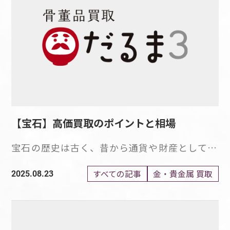
ように、プラチナはさまざまな魅力を持ち合わ
し、自宅にしまったままのジュエリーがある場
値よりも低い額を提示される場合があります。
せているため、高値で取引される傾向があるの
合、その価値を評価してくれる業者で買取を検
事前にお手持ちのシルバー製品の価値の目安を
です。 プラチナの長期価格推移を紹介 プラチ
討するのも一つの選択肢です。 専門の買取業
知っておくことで、損することなく売却ができ
ナの価格は、世界情勢や景気の影響を受けやす
者に相談すると、適正な価格で買取ってもらえ
るでしょう。 シルバーの買取相場 シルバー買
く、その時代背景により価格が大きく変動しま
る可能性が高まります。 時代を超えて輝き続
取における重要なポイントとして、シルバーの
す。 1980年代初期には1オンスあたり約300ド
けるジュエリーの魅力 ジュエリーは、輝きや
買取相場が挙げられます。 シルバーの価格
ルだったものが、需要増加により2000年代初
美しさ、そして価値から時代を超えて常に人々
は、金とプラチナのように、日々変動してお
期には一時的に1000ドルを突破し、リーマン
を魅了しています。 特に、女性にとってジュエ
り、過去30年で見ると大きく変動してきまし
ショック前には、2000ドルを超える高値を記
リーは、さまざまな意味を持っています。 宝
た。 金ほど価格変動は大きくありませんが、1
【宝石】高価買取のポイントと相場
録したこともありました。 プラチナの価格
石や、ゴールド、プラチナ、シルバーなどの地
グラム数十円から数百円単位での変動は見られ
は、変動を繰り返していますが、一時的に金よ
金は、数十年歳を重ねても、親から子へ代々引
るため、シルバーの重量があるものほど、価格
宝石の歴史は古く、昔から通貨や財産として、
り高価な時期もあったほどです。 価格が低迷
き継がれていき、価値が失われません。 さら
変動の影響を受けやすいといえるでしょう。
地位や立場を示すシンボルとして、または神秘
した時期や大幅な下落が見られた時期もありま
に、ジュエリーには物質的な価値があるだけで
シルバーの純度 シルバー買取において、シル
的な力を秘めた魔よけやお守り、幸運を引き寄
すべての記事
金・貴金属 買取
2025.08.23
したが、コロナパンデミック後は経済回復とと
はなく、精神的におよぼす影響も少なくありま
バーの純度も重要なポイントです。 シルバー
せるアイテムなどとして親しまれてきました。
もに価格が上昇し、最近では、ロシア・ウクラ
せん。 ジュエリーは、古代からお守りとして
の価値は、金やプラチナと同様、純度によって
20世紀のはじめごろから、日常におけるファ
イナ情勢によるプラチナの供給リスクに伴い、
使われてきました。 現代でも、身に着けるこ
異なります。 シルバーの純度は、1000分率に
ッションアイテムやアクセサリーとしても利用
価格が上昇しているのが現状です。 プラチナ
とで安心感を得たり、明るいポジティブな気分
よって表示されます。 シルバー製品にSV925、
されるようになり、現在においてもさまざまな