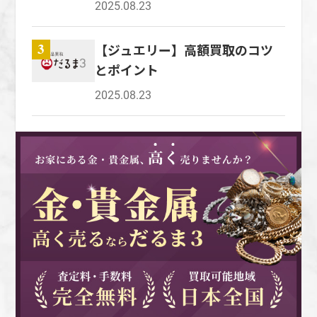
メリットは、その場で査定から買取までを完了
金、18金など、24分率という特有の表示方法
2025.08.23
場を調べておく 高価買取してもらうために
依頼しやすいのも魅力的です。 一方、訪問買
ックすることが大切です。 宝石を手放すとき、
できる点や、疑問点があれば即座にスタッフに
で品位を示しています。 ジュエリーにK24・
は、事前に買取相場を調べておくことも重要で
取・訪問査定は自宅訪問というかたちで査定や
どんな方法がある？ 大切にしてきた宝石を手
確認できる点が挙げられます。 買取まで手続
K22・K18などと刻印されているのは、金の純
す。 ダイヤモンドの買取相場は、インターネ
買取を進めるため、自宅の場所を知られてしま
【ジュエリー】高額買取のコツ
3
放そうと考えたとき、いくつかの方法が挙げら
きがスピーディーに進むため、現金をその日の
度を示しているのです。 K24であれば純度
ットを活用すると、カラットやカットなどの条
うことや、悪徳業者に利用されるリスクが考え
とポイント
れます。 ネットオークションやフリーマーケ
うちに受け取れるのも、持込買取・持込査定の
100%、K22であれば91.6%、K18であれば
件にもとづいて、目安の価格を確認できます。
られるのがデメリットです。 自宅を訪問して
ットで売却 ネットオークションやフリーマー
大きな魅力です。 一方、持込買取・持込査定
2025.08.23
75.0%と、刻印の数字が大きいほど、金として
ただし、あくまで目安であるため、実際の買取
もらって査定を進めるため、査定後にキャンセ
ケットも、宝石を売却する一つの手段です。 価
のデメリットとしては、店舗までプラチナ製品
の価値は高いことを表しています。 日本のジ
価格と差が出ることもあります。 それでも、事
ルしたい場合に、人によってはキャンセルしに
格を自由に設定できるため、希望価格以上で売
を運ぶ手間が必要なことや、店舗まで行かなけ
ュエリーではK18のものが人気ですが、他国で
前に相場を把握しておくことで、極端に安い価
くいことも考えられます。 高価買取が狙える
却できる可能性の高い方法です。 ただし、す
ればならないため、移動時間を確保できない場
はさらに純度の低いK14やK9なども広く使用さ
格で手放すことを避け、適正な価格での売却に
シルバーの特徴 市場価値が高く、人気のシル
ぐに買い手がつかないこともあり、値下げを要
合には利用が難しいこと、持ち込む途中にプラ
れています。 金の重量 金・貴金属買取におけ
つながるでしょう。 ジュエリーを売却する際
バーですが、高価買取が狙えるシルバー製品に
求されることもあります。 また、自分自身が
チナ製品を傷つけてしまうリスクがあることが
る重要なポイントの3つ目は、金の重量です。
に選べる買取業者の種類 ジュエリーを売却す
は特徴があります。 お手持ちのシルバー製品
宝石の価値を正しく判断できていないと、本来
挙げられます。 郵送買取・郵送査定 プラチナ
金は、たった0.1グラムの差によって価格が上
る際に選べる買取業者は大きく分けると3種類
が下記に当てはまる場合には、高価買取に期待
よりも安い価格で売却してしまう可能性がある
製品を手放す際の選択肢の一つとして、郵送買
下するものです。 そのため、金の重さは、査
あります。 それぞれに特徴やメリット・デメ
ができるでしょう。 銀貨や記念メダル 高価買
でしょう。 リサイクルショップで売却 宝石を
取・郵送査定という方法があります。 郵送買
定額に大きく影響する要素であり、重量に比例
リットがあります。 持込買取・持込査定 持込
取が狙えるシルバー製品としては、銀貨や記念
リサイクルショップで売却すると、最短即日換
取・郵送査定は、郵送を利用するため、自分の
して査定額は高くなります。 お持ちの金・貴
買取・持込査定は、店舗に売りたいジュエリー
メダルが挙げられます。 銀貨や記念メダル
金が可能なメリットがあります。 しかし、シ
スケジュールに合わせて買取を依頼できること
金属を売却する場合、金の重さに貴金属の価値
を自分で持ち込む方法です。 その場で査定し
は、シルバーの純度が高く、希少性もあるた
ョップのスタッフが、宝石の査定方法を知らな
や、店舗や訪問での買取と異なり、対面でのや
を加味して、査定額を出すことになるでしょ
てもらい、納得した場合は売却して買取代金を
め、高値での取引が期待できるシルバー製品だ
いケースも多く、適切な価格をつけてもらえな
り取りが不要なことがメリットだといえます。