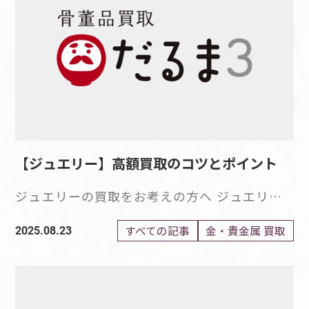
しています。 このように魅力あふれるシルバ
で比較すると金よりもはるかに珍しい金属で
ーは、世界中において、さまざまな場面で活躍
す。 プラチナは希少価値が高く、比較的汎用
を見せているのです。 シルバーの長期価格推
性が高い金属であるため、売却方法によって
移を紹介 シルバーは、1990年代〜2000年代に
は、高価買取に期待ができる製品なのです。
おいて、低価格で取引されていました。 しか
もし、お手元に不要なプラチナ製品があれば、
し、最近においては、産業需要の増加によるシ
売却を検討してみてはいかがでしょうか。 希
ルバーの世界的な需給バランスの変化や、経済
少金属の一種プラチナの魅力 プラチナは、ジ
状況の不安定さによる影響を受け、価格が上昇
ュエリーとして人気の金属ですが、それだけで
傾向にあります。 リーマンショックや新型コ
なく、自動車や工業などの分野においても、幅
ロナウイルスの流行などの世界的危機を経て、
【ジュエリー】高額買取のコツとポイント
広く利用されている金属です。 中でも自動車
シルバーは金と同様、安全資産として持たれる
や工業製品への利用が多く、環境に配慮した燃
ジュエリーの買取をお考えの方へ ジュエリー
ようになっています。 現在のシルバーの価格
料電池自動車やハイブリッド車への注目が高ま
の買取を検討している場合、どのように手放す
は過去数十年においても高水準であるため、売
る現代では、このような自動車の製造過程にお
かは重要なポイントです。 買取業者の選び方
すべての記事
金・貴金属 買取
2025.08.23
却を検討している方は、今が絶好の機会だとい
いて、プラチナの需要が高まることが考えられ
や、事前準備をしたかどうかが買取価格に影響
えるでしょう。 シルバー買取における重要な3
ます。 プラチナも、金と同じように埋蔵量に限
します。 ジュエリーは、輝きや美しさ、宝石
つのポイント シルバーを高価買取してもらう
りがあり、希少価値の高い金属であることか
や地金の高い品質から、価値のあるアイテムと
ためには、3つの重要ポイントがあります。 何
ら、投資の面でも期待される金属です。 この
して多くの人々に愛され続けています。 も
も知らずに業者の査定に持ち込むと、実際の価