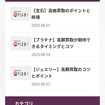
す。 買取まですべてその場で済ませることが
取してもらうのであれば、できるだけ高値をつ
はありません。 メレダイヤなど、業者によっ
ンフレリスクに強いという特徴を持つことによ
す。 鑑別書は、ダイヤモンドやその他の宝石
可能なため、即日現金が手に入るのも持込買
けてもらいたいと考えるでしょう。 高額買取
ては価格に反映されないケースもあるため、注
【宝石】高価買取のポイントと
り、安定した資産を持ちたい人にも人気なので
に対して発行できる書類です。 宝石の種類、
取・持込査定の大きなメリットの一つです。
を狙うなら、鑑定書や鑑別書の用意や、日ごろ
意が必要です。 デザイン プラチナ製品の高価
相場
す。 金・貴金属の長期価格推移を紹介 金・貴
サイズ、処理、天然ものか・人工的なものか、
一方、持込買取・持込査定は、シルバー製品を
のお手入れ、流行のチェックなどが大切です。
買取のためには、デザインも重要なポイントだ
金属は、オイルショックやリーマンショック、
本物か・偽物かなどの宝石を分析した情報が記
店舗まで運ぶ手間がかかることや、手間がかか
2025.08.23
鑑定書や鑑別書を用意する 宝石のついたジュ
と考えられます。 デザイン性の高さや、商品の
新型コロナウイルスの流行など、経済的要因や
載されています。 査定金額に有利な判断材料
るために時間に余裕がないと利用しにくいこ
エリーを購入するとき、多くのショップでは、
ブランド力も、買取価格に反映されやすいもの
政治的要因の影響を受けて、価格を上下させな
になる場合があるため、鑑定書や鑑別書があれ
と、持ち込む途中にシルバー製品を傷つけてし
石の鑑定書や鑑別書を一緒に渡してくれます。
【プラチナ】高額買取が期待で
です。 ジュエリーとして、見た目の美しさは重
がらも、長期的には右肩上がりに大きく上昇し
ば準備しておきましょう。 また、袋や箱など
まうリスクが考えられることが、デメリットと
鑑定書や鑑別書は、宝石鑑定機関が発行した正
きるタイミングとコツ
要なポイントであるため、人気のデザインや限
て推移しています。 つまり、金・貴金属を保有
の付属品、ブランドが発行したカードや保証書
して挙げられます。 郵送買取・郵送査定 シル
式な書類のことで、石の真贋や種類、処理方法
定商品である場合には、査定額が高くなること
することは、長期的な資産の保全手段として有
などがあると、買取価格の上昇につながる場合
バー製品を手放す際に選べる買取業者の種類と
2025.08.24
などを証明する大切な役割があります。 鑑定
もあります。 プラチナの買取は早ければ早い
効なものであり、インフレなどのリスクヘッジ
があります。 鑑定書や箱などの付属品は、で
して、郵送買取・郵送査定という方法がありま
書や鑑別書がないと、査定士が品質を見極めら
ほどいい もし、プラチナの売却を検討してい
としても効果的なため、投資家からは高い評価
きる限り揃えておくことが大切です。 簡単な
す。 郵送買取・郵送査定では、郵送によって
【ジュエリー】高額買取のコツ
れず買取価格が下がってしまう可能性があるで
るのであれば、早めに査定を受けることをお勧
を受けているのです。 金・貴金属買取におけ
手入れをしておく 査定前に簡単な手入れをし
やりとりを進めていくのが特徴です。 そのた
しょう。 宝石を購入したときに受け取った鑑
とポイント
めします。 プラチナは、金よりも珍しいとさ
る重要な4つのポイント 金・貴金属買取におい
ておくことも、買取価格を上げるコツです。 同
め、自分の都合にあわせて買取を依頼でき、店
定書や鑑別書は、捨てずに必ず保管しておいて
れるほど貴重なものです。 しかし、プラチナ
ては、4つの重要なポイントがあります。 お手
2025.08.23
じ宝石でも、汚れが付着した状態より、きれい
舗や訪問では必須となる、対面でのやり取りが
ください。 適切な方法で手入れをする 宝石の
は、工業製品にも高い割合で使用されるという
持ちの金・貴金属製品の価値を知るためには、
な状態の方が買取価格は上がります。 ジュエ
不要になるというメリットがあります。 郵送
買取では、宝石そのものの状態も査定額に大き
特徴があり、世界情勢の影響を受けやすいとい
ポイントを押さえることが大切です。 金の買
リーは、あまり使用していなくても劣化する可
買取・郵送査定を利用する場合、配送料を負担
な影響を与えます。 宝石は身につけてその美
う特徴を持ちます。 世界情勢が不安定な昨今
取価格相場 金・貴金属買取における重要なポ
カテゴリ
能性があります。 さらに、身に着けると汗や皮
してもらえるため、査定や買取のために費用が