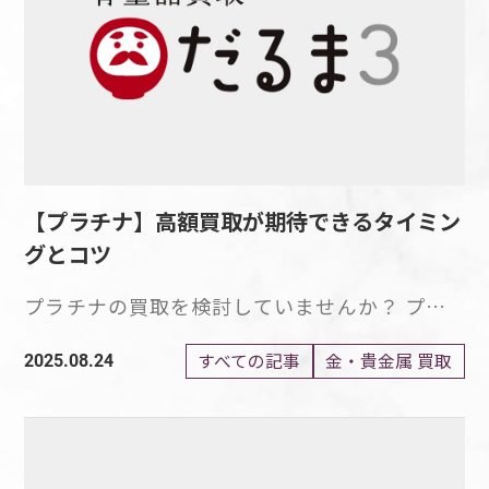
ば、一度査定に出してみてはいかがでしょう
か。 世界で利用されるシルバーの魅力 世界で
利用されているシルバーは、高い魅力にあふれ
ています。 シルバーの市場価格は、経済市場
の動向に敏感に反応し、相場が変動します。
シルバーの需要が高まると、シルバーの相場は
上昇するのです。 シルバーは、アクセサリー
として使用されるばかりでなく、工業用素材と
【プラチナ】高額買取が期待できるタイミン
して使用されることもあり、需要は高いといえ
グとコツ
ます。 市場の活発化により、想像以上のリター
ンが得られることもあるのです。 また、シル
プラチナの買取を検討していませんか？ プラ
バーアクセサリーは、独特の美しさを持ちなが
チナの買取を検討している場合、できるだけ高
らも、金などの製品よりも安価に手に入れら
価で買い取ってほしいと考えるものではないで
すべての記事
金・貴金属 買取
2025.08.24
れ、さまざまなスタイルにあわせやすいことか
しょうか。 プラチナは、レアメタルと呼ばれ
ら、人気を博しています。 シルバーは、酸化
る希少性の高い金属の一つで、金の生産量が年
による経年変化により、深みやヴィンテージ感
間約3000トンなのに対してプラチナの生産量
を生むため、その変化を含め、多くの人を魅了
は、年間約200トンだといわれており、生産量