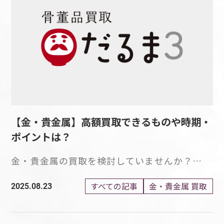
買取における確認ポイント ジュエリーや工業
になったり、自分に自信を与えたり、幸せで豊
SV950、SV1000などのように、刻印されたも
用途で利用され、愛されているアイテムです。
製品、自動車、投資などさまざまな分野で活躍
かな気持ちにしてくれます。 また、大切な人
のが1000分率です。 SV1000であれば純度
宝石の買取依頼を検討中ですか？ 自分を魅力
を見せるプラチナですが、プラチナ製品の買取
からの贈り物は、特別な記憶として絆を深めて
100%、SV950であれば純度95%、SV925であ
的にみせるために購入した宝石にも流行り廃り
においては、確認しておきたいポイントがあり
くれます。 このように、ジュエリーは物質的な
れば純度が92.5%ということを示しています。
があり、時が経つと身につけなくなることもあ
ます。 確認ポイントをしっかり押さえておか
価値だけでなく、さまざまな意味を持ち、女性
刻印されている数字が大きいほど、シルバーの
るでしょう。 大切にしてきた宝石を手放そう
なければ、不当な査定に気づかず、損をするリ
の魅力を引き出すアイテムとして、時代を超え
含有量が多いことを示しており、価値が高いも
と考えたとき、できるだけ高く買い取ってもら
スクが高まってしまいます。 価値の高いプラ
て人々に愛され続けているのです。 自宅にし
のだと考えられるのです。 つまり、刻印の数字
いたいと考えるのは当然のことです。 しか
チナ製品を、適正な価格で売却するためにも、
まいっぱなしのジュエリーはありませんか 長
が大きいものほど希少価値が高く、高値に期待
し、古いジュエリーだから価値がないのでは、
ポイントを押さえておきましょう。 純度 まず
い間、自宅にしまいっぱなしになっているジュ
ができるでしょう。 純度が高いシルバーは、
と不安に感じる方もいるでしょう。 宝石は、
プラチナの買取において、プラチナの純度は、
【金・貴金属】高額買取できるものや時期・
エリーは珍しくありません。 ジュエリーは、
他の金属を含有したものよりも強度が保たれ
古いものであってもブランドやクオリティなど
大切な確認ポイントです。 プラチナの純度
贈り物や、自分へのご褒美として人気のアイテ
ポイントは？
ず、傷や変形に弱いという特性を持つため、ア
によっては、高額買取が期待できます。 まず
は、千分率を表すPt数値で刻印されますが、
ムで、代々引き継がれてきたものを手にする機
クセサリーには、シルバー925やシルバー950
は、買取業者に査定をお願いしてみましょう。
プラチナは、その製品の純度によって、買取価
金・貴金属の買取を検討していませんか？
会もあるかもしれません。 当初は気に入って
が使われるのが一般的です。 シルバーの重量
いつの時代も宝石は人気 キラキラと輝きを放
格が異なります。 Pt999は純度99.5%以上、
金・貴金属の買取を検討している場合、できる
使用していたジュエリーでも、いつの間にか使
シルバー買取において、シルバーの重量も重要
つ宝石は、いつの時代も多くの人を魅了してき
Pt950は純度95%、Pt900は純度90%、Pt850
だけ高値での取引をしたいと考えるものです。
すべての記事
金・貴金属 買取
2025.08.23
わなくなったり、飽きてしまったり、デザイン
なポイントです。 シルバーは、1グラムあたり
ました。 自分を輝かせるためのアクセサリー
は純度85%であることを示します。 純度が高
金・貴金属は人気が高い製品であり、売却方法
が合わなくなったりすることもあります。 そ
の買取価格が設定されており、シルバー製品の
として身につける人もいれば、近年は宝石を資
いものほどプラチナの含有量が多いため、買取
によっては、高価買取に期待ができる製品だと
のため、自宅にしまいっぱなしになってしまう
重量を考慮して買取価格が決まります。 つま
産の一つとして所有する人もいます。 宝石
価格も高くなることでしょう。 重量 プラチナ