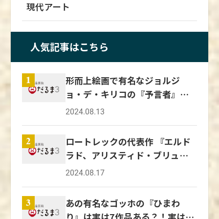
現代アート
人気記事はこちら
形而上絵画で有名なジョルジ
1
ョ・デ・キリコの『予言者』の
魅力を解説！
2024.08.13
ロートレックの代表作 『エルド
2
ラド、アリスティド・ブリュア
ン、彼のキャバレにて』は日本
2024.08.17
美術の影響を受けている！？
あの有名なゴッホの『ひまわ
3
り』は実は7作品ある？！実は日