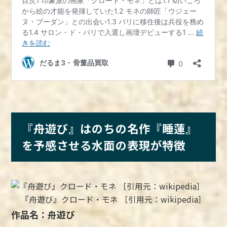
『舟遊び』はのちの名作『睡蓮』
を予感させる水面の表現が特徴
『舟遊び』クロード・モネ ［引用元：wikipedia］
作品名：舟遊び