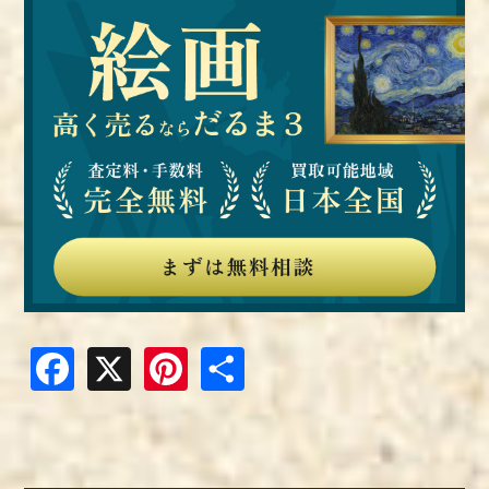
Facebook
X
Pinterest
共
有