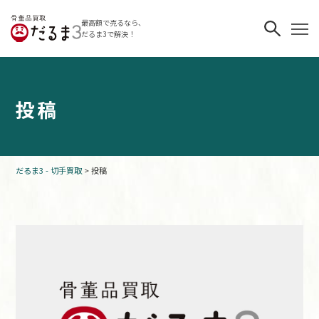
最高額で売るなら、
だるま3で解決！
投稿
だるま3 - 切手買取
>
投稿