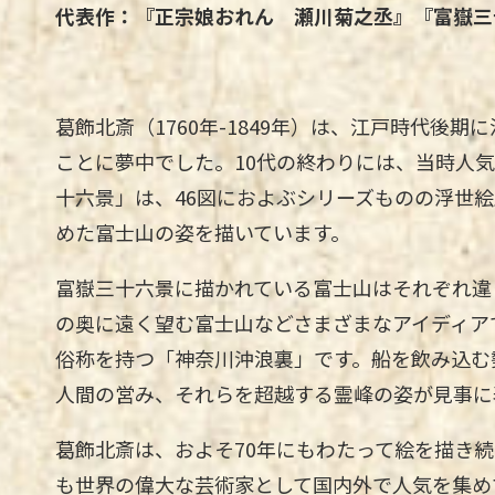
代表作：『正宗娘おれん 瀬川菊之丞』『富嶽三
葛飾北斎（1760年-1849年）は、江戸時代
ことに夢中でした。10代の終わりには、当時人
十六景」は、46図におよぶシリーズものの浮世
めた富士山の姿を描いています。
富嶽三十六景に描かれている富士山はそれぞれ違
の奥に遠く望む富士山などさまざまなアイディア
俗称を持つ「神奈川沖浪裏」です。船を飲み込む
人間の営み、それらを超越する霊峰の姿が見事に
葛飾北斎は、およそ70年にもわたって絵を描き
も世界の偉大な芸術家として国内外で人気を集め