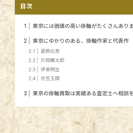
目次
東京には価値の高い掛軸がたくさんあり
1
東京にゆかりのある、掛軸作家と代表作
2
葛飾北斎
2.1
片岡鶴太郎
2.2
伊東明生
2.3
衣笠玉関
2.4
東京の掛軸買取は実績ある査定士へ相談
3