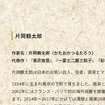
片岡鶴太郎
作家名：片岡鶴太郎（かたおかつるたろう）
代表作：『東京夜景』『一富士二鷹三茄子』『彩
片岡鶴太郎は日本のお笑い芸人、役者、画家とマ
1954年に生まれ東京の下町で育ちました。画家
2001年にはフランス・パリで初の海外個展を開
ます。2014年～2017年にかけては還暦と画業