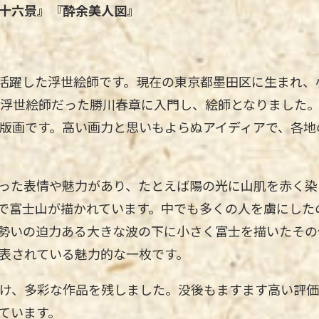
十六景』『酔余美人図』
後期に活躍した浮世絵師です。現在の東京都墨田区に生まれ
気浮世絵師だった勝川春章に入門し、絵師となりました
絵版画です。高い画力と思いもよらぬアイディアで、各
った表情や魅力があり、たとえば陽の光に山肌を赤く染
で富士山が描かれています。中でも多くの人を虜にした
勢いの迫力ある大きな波の下に小さく富士を描いたその
表されている魅力的な一枚です。
続け、多彩な作品を残しました。没後もますます高い評
ています。