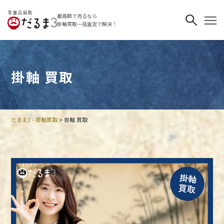
最高額で売るなら
掛軸買取一括査定で解決！
掛軸 買取
だるま3 - 掛軸買取
>
掛軸 買取