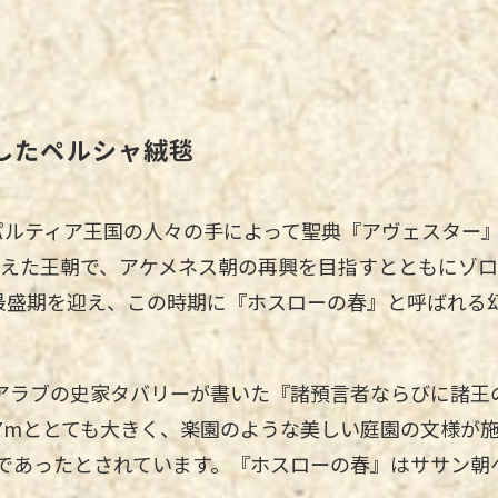
したペルシャ絨毯
パルティア王国の人々の手によって聖典『アヴェスター
に栄えた王朝で、アケメネス朝の再興を目指すとともにゾ
に最盛期を迎え、この時期に『ホスローの春』と呼ばれる
アラブの史家タバリーが書いた『諸預言者ならびに諸王
27mととても大きく、楽園のような美しい庭園の文様が
であったとされています。『ホスローの春』はササン朝