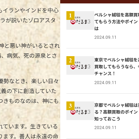
もイランやインドを中心
ペルシャ絨毯を高額買
1
トラが説いたゾロアスタ
てもらう方法やポイン
は
2024.09.11
神と悪い神がいるとされ
痛、病気、死の源泉とさ
東京でペルシャ絨毯を
2
買取してもらうなら、
チャンス！
優勢なとき、楽しい日々
2024.09.11
正義の下に創造していた
つきものなのは、神にも
京都でペルシャ絨毯は
3
る？高額買取のポイン
知っておこう
れています。生きている
2024.09.11
ります。善人は永遠の命