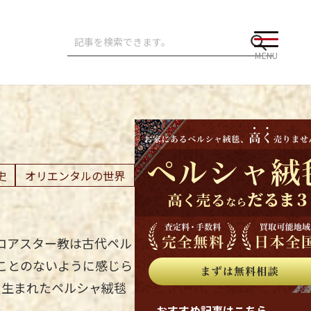
MENU
史
オリエンタルの世界
ロアスター教は古代ペル
ことのないように感じら
り生まれたペルシャ絨毯
おすすめ記事はこちら