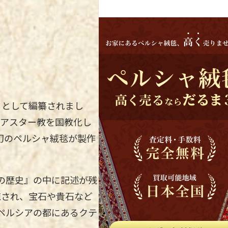
』として編纂されまし
ロアスター教を国教化し
幻のペルシャ絨毯が製作
の歴史』の中に記述が残
施され、宝石や貴石など
ペルシアの都にあるクテ