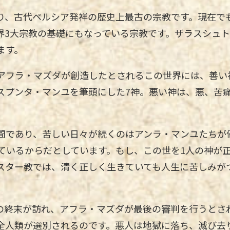
り、古代ペルシア発祥の歴史上最古の宗教です。現在で
界3大宗教の基礎にもなっている宗教です。ザラスシュ
ます。
アフラ・マズダが創造したとされるこの世界には、善い
スプンタ・マンユを筆頭にした7神。悪い神は、悪、苦
。
間であり、苦しい日々が続くのはアンラ・マンユたちが
ているからだとしています。もし、この世を1人の神が
スター教では、清く正しく生きていても人生に苦しみが
来の終末が訪れ、アフラ・マズダが最後の審判を行うとさ
全人類が選別されるのです。悪人は地獄に落ち、滅び去