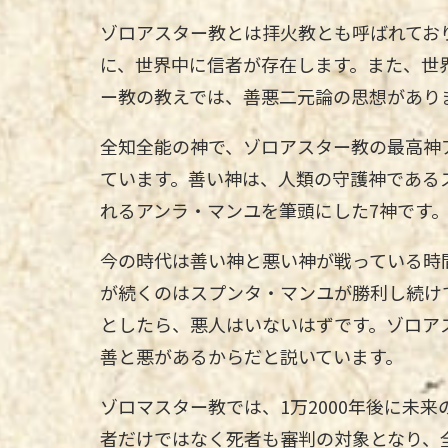
ゾロアスター教とは拝火教とも呼ばれてお
に、世界中に信者が存在します。また、世
ー教の教えでは、善悪二元論の思想があり
全知全能の神で、ゾロアスター教の最高神
ています。善い神は、人類の守護神である
れるアンラ・マンユを筆頭にした7神です
今の時代は善い神と悪い神が戦っている時
が続くのはスプンタ・マンユが勝利し続け
としたら、悪人はいないはずです。ゾロア
善と悪があるからだと説いています。
ゾロマスター教では、1万2000年後に未
者だけではなく死者も審判の対象となり、