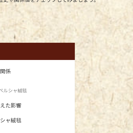
関係
ペルシャ絨毯
えた影響
シャ絨毯