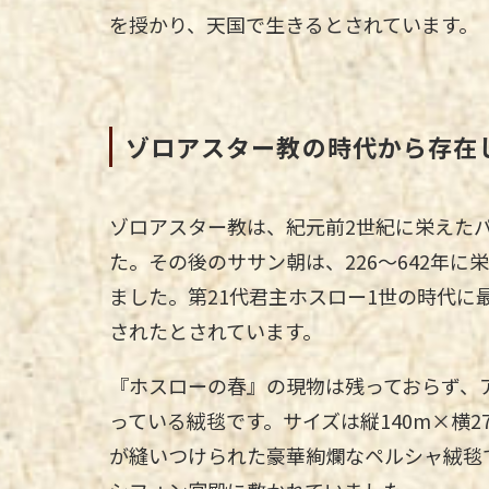
を授かり、天国で生きるとされています。
ゾロアスター教の時代から存在
ゾロアスター教は、紀元前2世紀に栄えた
た。その後のササン朝は、226～642年
ました。第21代君主ホスロー1世の時代
されたとされています。
『ホスローの春』の現物は残っておらず、
っている絨毯です。サイズは縦140m×横
が縫いつけられた豪華絢爛なペルシャ絨毯