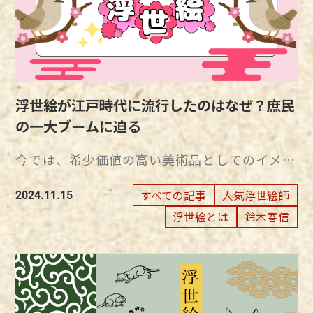
の絵画です。 立体感のある浮世絵に見せるた
めには、摺師の技法が関係してきます。 浮世
絵に欠かせない、摺師の腕 浮世絵は分業制に
よって制作されている作品です。 摺師とは、
浮世絵師が描き、彫師が彫った木版を、紙に摺
り上げて作品として完成させる役割を担ってい
浮世絵が江戸時代に流行したのはなぜ？庶民
ます。 一般的に、色版のズレ予防のため最初に
の一大ブームに迫る
基準となる主版を摺り、後から色版を順番に摺
り重ねていきます。 色版は、仕上がりが美し
今では、希少価値の高い美術品としてのイメー
くなるよう、摺り面積の小さいものや薄い色か
ジが強い浮世絵。 江戸時代の初期から後期ま
ら順に摺られていくのです。 摺師は、絵の全
での300年もの間、浮世絵は人々にとって身近
すべての記事
人気浮世絵師
2024.11.15
体バランスを見ながら、紙や絵の具などを微調
な存在であり続けました。 浮世絵とひと口に
浮世絵とは
鈴木春信
整し、浮世絵師が想像していた完成形を具現化
いってもさまざまなジャンルが存在します。
する重要なポジションです。 浮世絵を立体的
浮世絵に描かれた題材を知ることで、流行の理
に仕上げる摺りの技法 浮世絵師が描いた絵の
由が見えてくるでしょう。 江戸時代に浮世絵
イメージを、想像通り仕上げるためには、彫師
が流行した理由とは ジャンルが多彩な浮世絵
や摺師の高い技術が欠かせません。 摺師の職
は、現在では芸術品として人々に親しまれてい