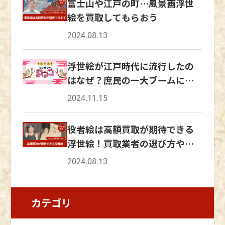
もに技術が向上していき、墨絵に筆を使って着
富士山や江戸の町…風景画浮世
ために猫が飼われていたようです。 その後、
色していく丹絵や紅を使用した紅絵が描かれる
平安時代には、現在の猫と同じように愛玩動物
絵を買取してもらおう
ようになり、その後、絵具に膠や漆を混ぜた漆
として飼われるようになりましたが、まだ数が
2024.08.13
絵も登場し、多様な手法が誕生していきまし
少なく貴重な存在であったため、高貴な身分の
た。 さらに技術が発展していき、多色摺りの
人のみが猫を飼っていました。安土桃山時代か
浮世絵が江戸時代に流行したの
錦絵が開発され、浮世絵の流行はピークに達し
ら江戸時代にかけては、ネズミによる食料被害
ました。 錦絵は、浮世絵師の鈴木春信が研究
はなぜ？庶民の一大ブームに迫
を減らすべく、猫を放し飼いにする作戦が実行
を重ね完成させた技法といわれています。多色
る
されました。 猫による対策効果は高く、ネズ
2024.11.15
摺りが可能になったことで、浮世絵の表現方法
ミによる被害は減ったそうです。 しかし、猫
が一気に広がったといえるでしょう。 多彩な
が貴重な存在であることには変わりなかったた
役者絵は高額買取が期待できる
表現が可能になった浮世絵は、より人々の興味
め、本物の猫の代わりに猫の絵が重宝されてい
浮世絵！買取業者の選び方やポ
を引きつけ、大衆から人気を集めていました。
たとする史料もあります。 その後、縁起の良
イントとは
庶民に広がった絵画鑑賞 芸者や歌舞伎役者な
い動物として招き猫が誕生したように、猫は守
2024.08.13
どを描いた役者絵は、浮世絵の中でもより庶民
り神としても親しまれていきました。庶民でも
の身近にありました。 歌舞伎は、当時のエン
手の届きやすい存在になったころ、ネズミ駆除
ターテイメントの中心であり、歌舞伎役者は、
として多くの人々によって猫を飼うことが習慣
カテゴリ
現代でいうアイドルのような存在です。 浮世
化していきました。 江戸時代には、猫がモチ
絵では、歌舞伎役者の華やかな衣装や表情が生
ーフになった浮世絵作品が多数制作されていま