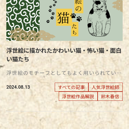
人技として、空摺りやきめ出しなどがありま
ますが、江戸時代には、庶民も楽しめる娯楽で
す。 それぞれ、絵師の描いた絵の魅力を引き
した。浮世絵が、日本だけにとどまらず海外で
立たせるために必要な技術です。 空摺り 空摺
も人気を集めたのには、どのような理由があっ
りとは、版木に絵の具をつけないまま摺る技法
たか気になる人もいるでしょう。浮世絵が流行
です。 凸凹模様を紙につけるために用いられ
った理由を知ることで、より作品の魅力が深ま
ます。 風景画の雪や綿などの白くふわっとし
ります。 浮世絵に描かれた身近な題材 浮世絵
た質感や、人物画の衣装の文様や輪郭線などに
が江戸時代の民衆から人気を集めた理由の一つ
浮世絵に描かれたかわいい猫・怖い猫・面白
立体感を持たせるために役立ちます。 きめ出
に、身近な題材が描かれていたことが挙げられ
い猫たち
し きめ出しとは、深く彫り込んだ色をつけな
ます。 浮世絵では、江戸時代の自然豊かな風
い板に、色摺りの終わった版画をのせ、上から
景を描いた風景画、美しい花や鳥を描いた花鳥
浮世絵のモチーフとしてもよく用いられている
強い圧力をかけて画面に凸凹を表現する技法で
画、歌舞伎役者の姿を描いた役者絵、戦場で奮
猫。 現在では多くの人々に愛されている動物
す。 雲や雪だるまのような色のない部分に立
起する武士を描いた武者絵、力士の勇猛な姿を
です。 人と暮らし、人々の生活に溶け込んで
すべての記事
人気浮世絵師
2024.08.13
体感を持たせるために用いられます。 摺りの
描いた相撲絵などが描かれていました。 例え
いる猫は、いったいいつごろから日本でなじみ
浮世絵作品解説
鈴木春信
技術は実物を観賞すれば分かる 浮世絵を、斜
ば、日本特有の四季折々の景色を描いた風景
深い動物になったのでしょうか。 その歴史
めから見たり、単眼鏡などを用いて細部まで見
画。 春には華やかで美しい桜が、夏には海や
は、奈良時代にまでさかのぼります。 猫と人
たりすると、摺りの技術の細かさが分かりま
川のせせらぎとともに生き生きとした新緑が、
間の深い関係 現代では、自宅で猫を飼う人も
す。 摺りの技法は、ほかにもいくつかあり、単
秋には眩しいくらいの紅葉や収穫の様子が、冬
いれば、一方で人懐っこい野良猫もいます。