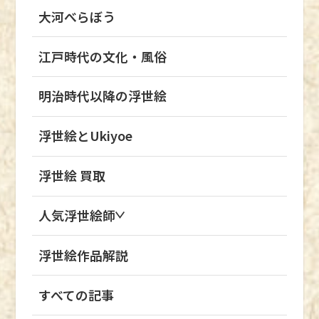
き生きと描かれており、江戸時代の大衆を魅了
大河べらぼう
す。縁起物として親しまれてきた猫は、芸術の
していました。 浮世絵には、ブロマイドやフ
モチーフにもなり、長く人々から愛されてきた
ァッション誌のような役割もありました。 木
ことがわかるでしょう。 猫を愛した浮世絵
江戸時代の文化・風俗
版画技術の発展により安価で手に入るようにな
師、歌川国芳 歌川国芳は、浮世絵界きっての
ったことから、人気歌舞伎役者の絵を自宅で鑑
愛猫家として知られています。 明治期の浮世
明治時代以降の浮世絵
賞したり、描かれた人物のファッションを真似
絵研究者・飯島虚心が書いた『浮世絵師歌川列
したりと、さまざまな楽しみ方が生まれたとい
伝』でも、歌川国芳の猫への溺愛ぶりが記録さ
浮世絵とUkiyoe
えます。 浮世絵は、流行の最先端を知るため
れています。 『浮世絵師歌川列伝』によると、
の資料であったともいえるでしょう。 なお、
歌川国芳は常に5・6匹の猫を飼っており、1・
浮世絵 買取
現代では10,000円ほどで購入できる浮世絵
2匹の猫を懐に入れて暮らすほど、猫好きだっ
が、江戸時代では20文前後で販売されていま
たようです。 また、猫が亡くなったときは、
人気浮世絵師
した。 当時、蕎麦1杯が16文程度であったた
供養を行うだけではなく、自宅には猫の仏壇が
め、現代の価格に直すと数百円から1,000円ほ
置かれていました。 猫への愛情が伝わる弟子
浮世絵作品解説
どで浮世絵が購入できたと考えられます。 現
とのエピソードがあります。 ある日、亡くな
在まで高い人気である「ジャポニズム」 ジャ
った猫の供養を弟子である歌川芳宗にお金を渡
ポニズムとは、19世紀後半から20世紀初頭に
すべての記事
して頼みました。しかし、歌川芳宗は猫の亡骸
かけて、西洋の芸術や文化に日本の要素が取り
を橋から捨てて、もらったお金を吉原の遊郭で