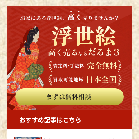
に色を摺るよりも高度な技術であるため、摺り
には真っ白な雪が人々の暮らす町に降り積もる
人々が暮らす街中に溶け込んでいる猫たちは、
にこだわった作品は当時も価格が高くついてい
様子などが描かれており、日本の四季の美しさ
古くから人々と生活をともにしてきていたよう
ました。 浮世絵の奥深さは摺りの技術を知る
と人々の暮らしがよりリアルに伝わるでしょ
です。 歴史をさかのぼって人々と猫の関係性
とより分かる 浮世絵は、浮世絵師だけの力で
う。 当時を生きる人々の身近にあったものが
を見ていくとともに、猫がモチーフになってい
はなく、彫師や摺師の職人技があって、魅力を
題材となっていたことで、多くの人が親しみを
る芸術作品にも触れていきましょう。 猫は昔
放っています。 摺りによっては、色や立体感
感じられたといえます。 平和なときが長く続
から人間のそばにいた 一般的に、奈良時代に
がまったく異なります。 高い技術を持った摺
いた江戸時代は、町民文化が栄え、人々は娯楽
中国から仏教が伝えられた際に、経典をネズミ
師による浮世絵は、より浮世絵師のイメージを
を求めていました。 そこに登場した浮世絵
から守るため、船に一緒に乗せられたのが、日
具現化していたといえるでしょう。 摺師は、
は、時代にあった楽しみの一つであったといえ
本に猫が伝わった始まりとされていました。
浮世絵制作において重要な仕事ですが、作品に
るでしょう。 木版画技術の向上 浮世絵が民衆
しかし、近年、長崎県壱岐市のカラカミ遺跡
名前が書かれることはほとんどありませんでし
の間で流行した理由として、木版画技術の向上
で、イエネコとみられる動物の骨が発掘された
た。 しかし、摺師が浮世絵の魅力を引き立た
が挙げられます。 江戸時代、木版画技術が発
のです。貯蔵していた穀物をネズミや昆虫から
せていた存在であると知り、さらに摺りの技術
展したことで、浮世絵は大量生産が可能になり
守るために飼われていたと考えられています。
を知ると、浮世絵鑑賞がより楽しくなるでしょ
ました。そのため、浮世絵が安価で出回るよう
この発見により、今からおよそ2100年前の弥
う。
になり、庶民が入手しやすい状況が生まれまし
生時代には、日本に猫がいたのではないかとす
おすすめ記事はこちら
た。 また、木版画が開発された当初は、墨一
る説が濃厚になりました。 どちらにせよ古代
色を使った白黒で摺られています。 時代とと
日本では、愛玩目的ではなく書物や食料を守る