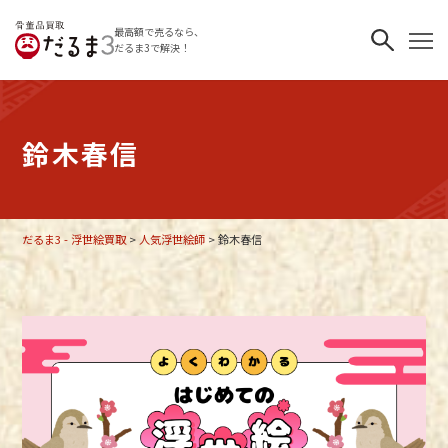
最高額で売るなら、
だるま3で解決！
鈴木春信
だるま3 - 浮世絵買取
>
人気浮世絵師
>
鈴木春信