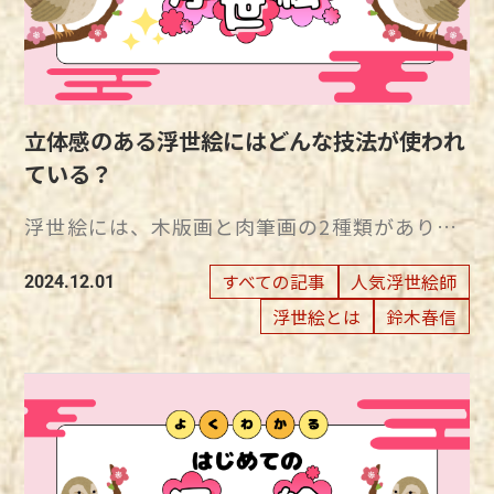
立体感のある浮世絵にはどんな技法が使われ
ている？
浮世絵には、木版画と肉筆画の2種類がありま
す。 肉筆画は、浮世絵師が直接筆をとって、紙
に絵を描いていきます。 一方、木版画は、浮
すべての記事
人気浮世絵師
2024.12.01
世絵師が描いた絵を、彫師が木の板に彫り、摺
浮世絵とは
鈴木春信
師が紙に摺り上げていく仕組みです。 木版画
である浮世絵版画では、絵を描く浮世絵師だけ
ではなく、彫師や摺師などの職人も重要な役割
を担っています。 浮世絵に立体感を出す摺り
の技法 浮世絵は、西洋から伝わった遠近法を
取り入れてはいるものの、平面的な構成が特徴