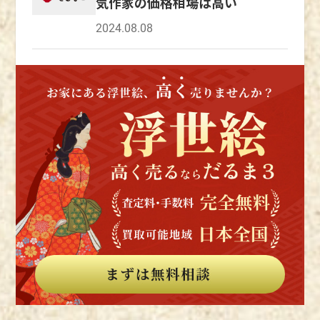
気作家の価格相場は高い
にはなかった題材を描いていた点も、西洋の画
周延（とよはらちかのぶ） 生没年：1838
家たちに大きな衝撃を与えたと考えられるでし
年-1912年 豊原周延は別名・楊洲周延（よう
2024.08.08
ょう。 西洋画家の中でもゴッホは特に、熱狂
しゅうちかのぶ）ともいい、戊辰戦争で幕府側
的な浮世絵愛好家であったといわれています。
について戦った異色の浮世絵師として知られて
ゴッホの大胆な構図や鮮やかな色使いは、浮世
います。 幼少のころは狩野派で絵画技法を学
絵からインスピレーションを受けているといわ
び、その後は、渓斎英泉の門人から浮世絵を教
れるほどです。 弟のテオに向けた手紙の中に
わりました。のちに、歌川国芳や歌川国貞にも
は、葛飾北斎の名が度々登場したり、浮世絵の
師事し、師の他界後は、歌川国貞の門人であっ
話題がよく綴られていたりしました。 ゴッホ
た豊原国周から学びを受けます。 絵の学びを
の作品である『タンギー爺さん』の背景にも、
続ける中、幕末の戊辰戦争が勃発。 豊原国周
浮世絵が登場しています。 弟と2人暮らしをし
は、江戸の高田藩士で結成された神木隊として
ていた際には、浮世絵の収集を熱心に行ってお
上野戦争に参戦しました。 その後、箱館戦争
り、浮世絵への大きな愛が伝わってきます。 国
を戦うなど激動のときを過ごしたのでした。そ
内外の展覧会も人気 浮世絵は、国内のみにと
のため、本格的に浮世絵師として活動できたの
どまらず、海外でも高い評価を受けており、コ
は、40歳を過ぎてからでした。 優美な美人画
レクターも多くいるなど、その人気は、国内外
や躍動感ある役者絵、戦争絵、時事画題、歴史
で常時展覧会が開催されるほどです。 浮世絵
画などさまざまなジャンルを描き、明治という