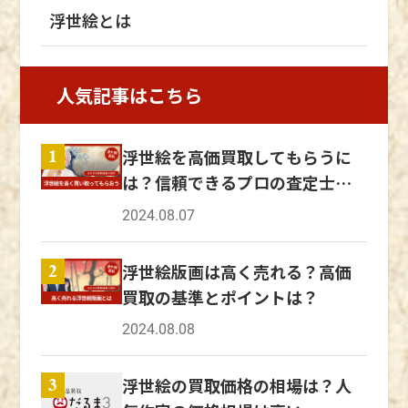
入れられ、西洋社会に影響を与えたことを指し
使い果たしてしまいました。 供養に行ったふ
浮世絵とは
ます。 この期間、日本の浮世絵や陶磁器、木
りをして帰ってきた歌川芳宗に対して、歌川国
工品などの美術品がヨーロッパや北アメリカで
芳が猫の戒名を訪ねたことで、嘘がばれてしま
注目され、西洋の芸術家やデザイナーたちに大
います。その後、芳宗は破門されたといいま
人気記事はこちら
きな影響を与えました。 ジャポニズムの特徴
す。 無類の猫好きである歌川国芳は、猫をモ
は、日本の美術や工芸品に見られる独特のデザ
チーフにした浮世絵も多数制作していました。
浮世絵を高価買取してもらうに
インや技法が西洋の芸術作品に取り入れられた
1
『其のまま地口猫飼好五十三疋』は、歌川広重
ことです。 特に、浮世絵の影響は顕著で、その
は？信頼できるプロの査定士に
の『東海道五十三次』をオマージュした作品で
明るく繊細な色彩や平面的な表現、独特な構図
す。 53の宿場町にちなんだダジャレとともに
依頼しよう
2024.08.07
が、印象派やポスト印象派などの西洋の芸術に
猫の姿が描かれており、思わず笑ってしまうユ
影響を与えました。 ゴッホたちも惚れ込んだ
ーモアあふれる作品です。 猫の描写や表現が
浮世絵版画は高く売れる？高価
2
浮世絵 ゴッホは、パリで浮世絵を鑑賞し、そ
豊かな作品たちは、いまもなお多くの人々に愛
買取の基準とポイントは？
の鮮やかな色彩や構図に魅了されたといわれて
されています。 浮世絵に描かれた猫たち 江戸
います。 当時の西洋では、肖像画や宗教画、
時代に流行した浮世絵には、猫を題材にした作
2024.08.08
戦争画などの題材が多く描かれていました。
品も多く存在します。 愛らしい猫が描かれた
日本の浮世絵は風俗画と呼ばれるジャンルで、
親しみのある作品から、浮世絵の世界を深めて
浮世絵の買取価格の相場は？人
3
人々の暮らしをメインにした絵画です。 西洋
いくのもお勧めです。 豊原周延 作家名：豊原