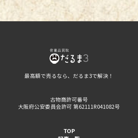
人気が高まる中、ひときわ注目を集めているの
時代を彩っていきます。 色鮮やかな着物を着
が「春画」です。 葛飾北斎が描いた『蛸と海
た女性と子ども、そしておもちゃに戯れる猫の
女』は、グロテスクな内容といわれることもあ
姿が描かれています。猫は、紐でくくられてい
る作品ですが、19世紀後半にフランスの美術
るようにも見え、おそらく飼い猫であることが
批評家であるエドモン・ド・ゴンクールが評価
分かります。 一筆斎文調 作家名：一筆斎文調
して以来、ヨーロッパの美術界では、有名な作
（いっぴつさいぶんちょう） 生没年：不詳 一
品となっています。 日本における春画は、19
筆斎文調は、1760年ごろから浮世絵を描いて
世紀ごろからタブー視されていました。 しか
いた浮世絵師といわれています。 もとは狩野
し近年、海外で春画を題材にした研究書が多数
派の石川幸元の門人とされており、のちに浮世
出版されたことをきっかけに、春画コレクショ
絵へ転向した絵師です。 勝川春章と『絵本舞
最高額で売るなら、だるま3で解決！
ンを対象としたリサーチが行われています。
台扇』を共作し、これまでの形式化した役者絵
このことから、春画に対する興味が人々の間に
に新しい風を吹かせたとして高い評価を受けて
広がりつつあるともいえるでしょう。 時代を
います。 浮世絵作品の数は少なく、とりわけ
古物商許可番号
超え世界へ広がる、浮世絵の人気 日本の代表
肉筆画は、ほとんど残されていません。 一筆
大阪府公安委員会許可 第62111R041082号
的な文化である浮世絵は、時代を超えて世界中
斎文調の描いたこの絵には、足元に小さな子猫
で愛される芸術品です。 海外からの評価が高
がいます。江戸の暮らしには、猫が人々ととも
いとはいえ、日本でも古くから親しまれている
にいたことが分かる作品といえるでしょう。
TOP
作品であるため、国内で鑑賞する機会も多くあ