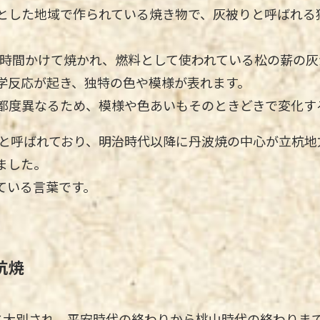
とした地域で作られている焼き物で、灰被りと呼ばれる
60時間かけて焼かれ、燃料として使われている松の薪の
学反応が起き、独特の色や模様が表れます。
都度異なるため、模様や色あいもそのときどきで変化す
焼と呼ばれており、明治時代以降に丹波焼の中心が立杭
ました。
ている言葉です。
杭焼
に大別され、平安時代の終わりから桃山時代の終わりまで