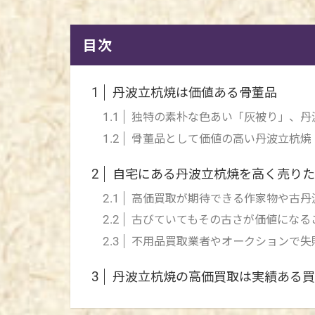
目次
丹波立杭焼は価値ある骨董品
1
独特の素朴な色あい「灰被り」、丹
1.1
骨董品として価値の高い丹波立杭焼
1.2
自宅にある丹波立杭焼を高く売りた
2
高価買取が期待できる作家物や古丹
2.1
古びていてもその古さが価値になる
2.2
不用品買取業者やオークションで失
2.3
丹波立杭焼の高価買取は実績ある買
3