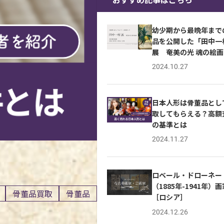
幼少期から最晩年まで
品を公開した「田中一
展 奄美の光 魂の絵画
レポ
2024.10.27
日本人形は骨董品とし
取してもらえる？高額
の基準とは
2024.11.27
ロベール・ドローネー
（1885年-1941年）画
骨董品買取
骨董品
［ロシア］
2024.12.26