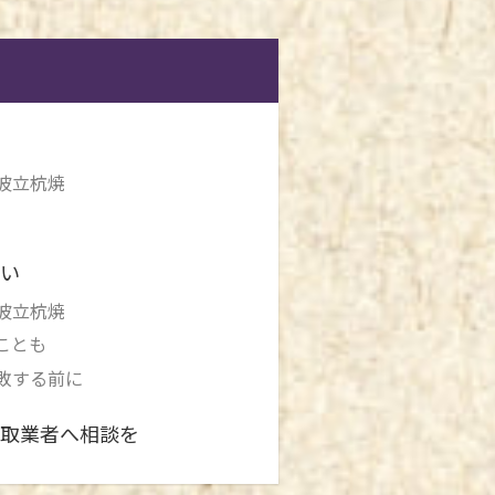
波立杭焼
い
波立杭焼
ことも
敗する前に
取業者へ相談を