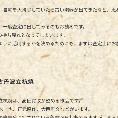
、自宅を大掃除していたら古い陶器が出てきたなど、思
、一度査定に出してみるのもお勧めです。
の持ち腐れとなってしまいます。
ように活用するかを決めるためにも、まずは査定士にお
古丹波立杭焼
立杭焼は、高価買取が望める作品です。
水一也、正元直作、大西雅文などがいます。
の底部分に押されている落款から判断できますが、素人